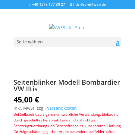
+49 1578 177 30 27
Iltis-Store@web.de
Start
/
Iltis Ersatzteile
/
Elektrische Komponenten
/ Seitenblinker
Modell Bombardier VW Iltis
Seite wählen
Seitenblinker Modell Bombardier
VW Iltis
45,00
€
inkl. MwSt.
zzgl.
Versandkosten
Bei Selbsteinbau eigenverantwortliche Verwendung, Einbau nur
durch geschultes Personal, Teile sind auf richtige
Fahrzeugzuordnung und Beschaffenheit zu überprüfen. Haftung
für Folgeschäden jeglicher Art insbesondere bei fehlerhaften