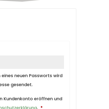
orderlich
en eines neuen Passworts wird
esse gesendet.
in Kundenkonto eröffnen und
Erforderlich
nschutzerklärung
.
*