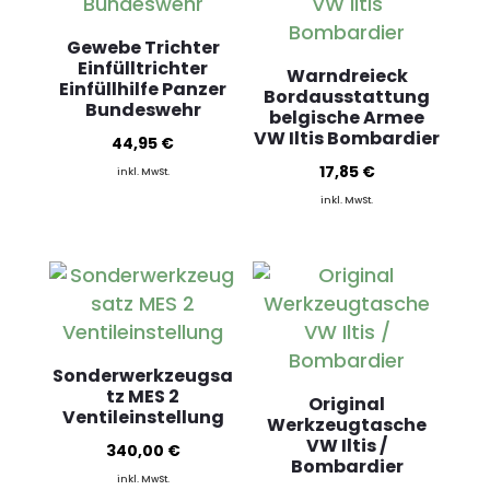
Gewebe Trichter
Einfülltrichter
Warndreieck
Einfüllhilfe Panzer
Bordausstattung
Bundeswehr
belgische Armee
VW Iltis Bombardier
44,95
€
17,85
€
inkl. MwSt.
inkl. MwSt.
Sonderwerkzeugsa
tz MES 2
Original
Ventileinstellung
Werkzeugtasche
VW Iltis /
340,00
€
Bombardier
inkl. MwSt.