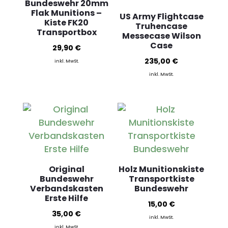
Bundeswehr 20mm
Flak Munitions –
US Army Flightcase
Kiste FK20
Truhencase
Transportbox
Messecase Wilson
Case
29,90
€
235,00
€
inkl. MwSt.
inkl. MwSt.
Original
Holz Munitionskiste
Bundeswehr
Transportkiste
Verbandskasten
Bundeswehr
Erste Hilfe
15,00
€
35,00
€
inkl. MwSt.
inkl. MwSt.