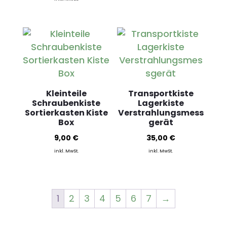
Kleinteile
Transportkiste
Schraubenkiste
Lagerkiste
Sortierkasten Kiste
Verstrahlungsmess
Box
gerät
9,00
€
35,00
€
inkl. MwSt.
inkl. MwSt.
1
2
3
4
5
6
7
→