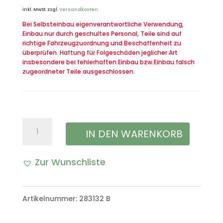
inkl. MwSt.
zzgl.
Versandkosten
Bei Selbsteinbau eigenverantwortliche Verwendung,
Einbau nur durch geschultes Personal, Teile sind auf
richtige Fahrzeugzuordnung und Beschaffenheit zu
überprüfen. Haftung für Folgeschäden jeglicher Art
insbesondere bei fehlerhaften Einbau bzw.Einbau falsch
zugeordneter Teile ausgeschlossen.
Original
IN DEN WARENKORB
Bundeswehr
Zur Wunschliste
Verbandskasten
A
Erste
l
Artikelnummer:
283132 B
Hilfe
t
Menge