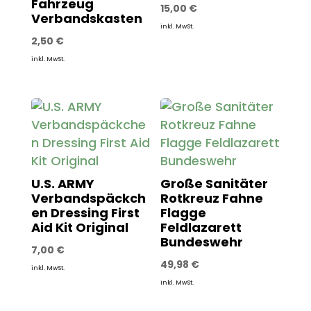
Fahrzeug
15,00
€
Verbandskasten
inkl. MwSt.
2,50
€
inkl. MwSt.
U.S. ARMY
Große Sanitäter
Verbandspäckch
Rotkreuz Fahne
en Dressing First
Flagge
Aid Kit Original
Feldlazarett
Bundeswehr
7,00
€
49,98
€
inkl. MwSt.
inkl. MwSt.