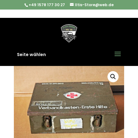
+49 1578 177 30 27
Iltis-Store@web.de
Start
/
Bundeswehr
/ Original Bundeswehr
Verbandskasten Erste Hilfe
Seite wählen