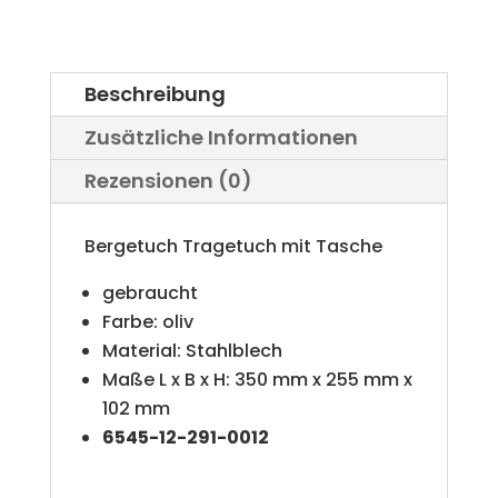
e
r
Beschreibung
n
Zusätzliche Informationen
a
Rezensionen (0)
t
i
Bergetuch Tragetuch mit Tasche
v
gebraucht
e
Farbe: oliv
Material: Stahlblech
:
Maße L x B x H: 350 mm x 255 mm x
102 mm
6545-12-291-0012