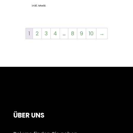
inkl. MwSt.
1
2
3
4
…
8
9
10
→
ÜBER UNS