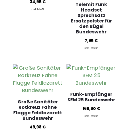
34,95
€
Telemit Funk
Headset
inkl. MwSt.
Sprechsatz
Ersatzpolster für
den Bügel
Bundeswehr
7,95
€
inkl. MwSt.
Funk-Empfänger
SEM 25 Bundeswehr
Große Sanitäter
Rotkreuz Fahne
166,60
€
Flagge Feldlazarett
inkl. MwSt.
Bundeswehr
49,98
€