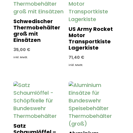
Schwedischer
Thermobehälter
US Army Rocket
groß mit
Motor
Einsätzen
Transportkiste
Lagerkiste
35,00
€
71,40
€
inkl. MwSt.
inkl. MwSt.
Satz
Schaumlöffel –