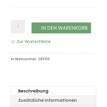
Schöpfkelle
IN DEN WARENKORB
für
Zur Wunschliste
Bundeswehr
Feldküche
Artikelnummer:
283155
Kochtopf-
Set
Menge
Beschreibung
Zusätzliche Informationen