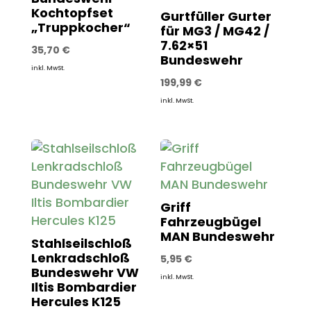
Kochtopfset
Gurtfüller Gurter
„Truppkocher“
für MG3 / MG42 /
7.62×51
35,70
€
Bundeswehr
inkl. MwSt.
199,99
€
inkl. MwSt.
Griff
Fahrzeugbügel
MAN Bundeswehr
Stahlseilschloß
Lenkradschloß
5,95
€
Bundeswehr VW
inkl. MwSt.
Iltis Bombardier
Hercules K125