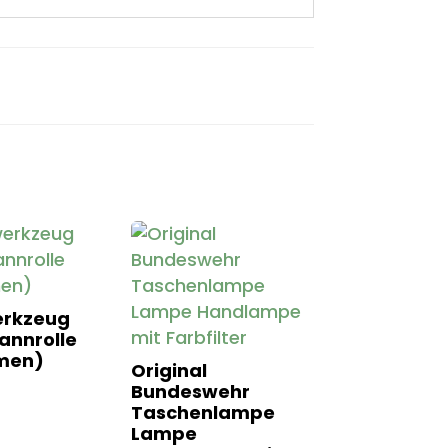
erkzeug
pannrolle
men)
Original
Bundeswehr
Taschenlampe
Lampe