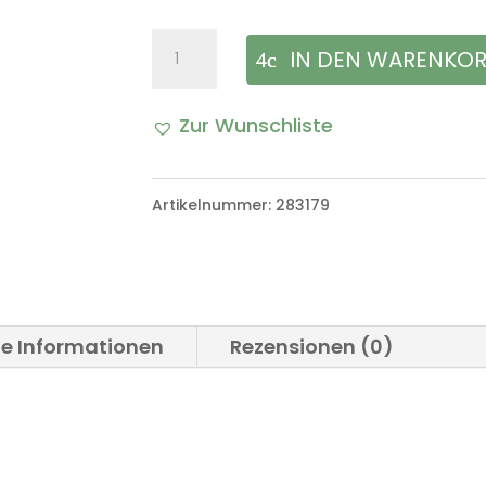
Ausgießer,
IN DEN WARENKO
flexs.
Zur Wunschliste
20
A
Liter
l
Artikelnummer:
283179
Kanister
t
BW
e
Menge
r
he Informationen
Rezensionen (0)
n
a
t