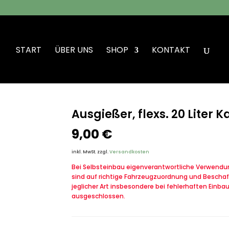
START
ÜBER UNS
SHOP
KONTAKT
 Ausgießer, flexs. 20 Liter Kanister BW
Ausgießer, flexs. 20 Liter 
9,00
€
inkl. MwSt.
zzgl.
Versandkosten
Bei Selbsteinbau eigenverantwortliche Verwendung
sind auf richtige Fahrzeugzuordnung und Beschaf
jeglicher Art insbesondere bei fehlerhaften Einba
ausgeschlossen.