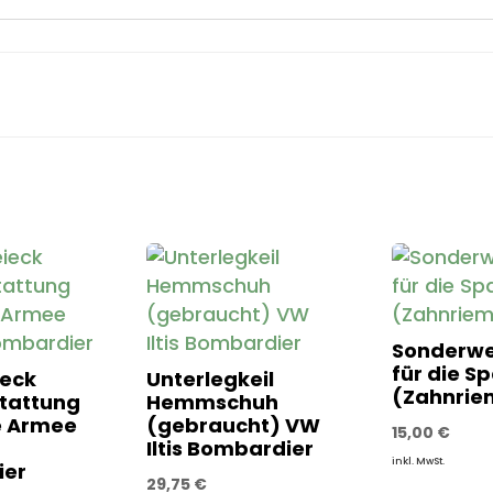
Sonderw
für die S
eck
Unterlegkeil
(Zahnrie
tattung
Hemmschuh
e Armee
(gebraucht) VW
15,00
€
Iltis Bombardier
inkl. MwSt.
ier
29,75
€