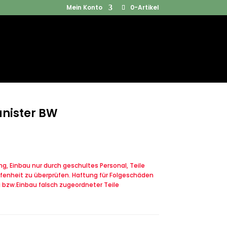
Mein Konto
0-Artikel
Products
SUCHEN
search
Kanister BW
, Einbau nur durch geschultes Personal, Teile
fenheit zu überprüfen. Haftung für Folgeschäden
u bzw.Einbau falsch zugeordneter Teile