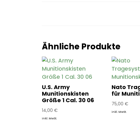
Ähnliche Produkte
U.S. Army
Nato Tra
Munitionskisten
für Munit
Größe 1 Cal. 30 06
75,00
€
14,00
€
inkl. MwSt.
inkl. MwSt.