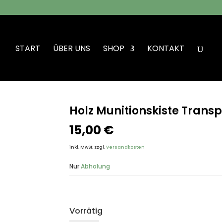
START
ÜBER UNS
SHOP
KONTAKT
skiste Transportkiste Bundeswehr
Holz Munitionskiste Trans
15,00
€
inkl. MwSt.
zzgl.
Versandkosten
Nur
Abholung
Vorrätig