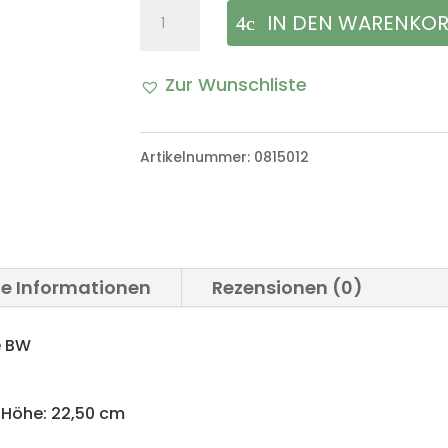
Holz
IN DEN WARENKO
Munitionskiste
Zur Wunschliste
Transportkiste
A
Bundeswehr
l
Artikelnummer:
0815012
Menge
t
e
r
he Informationen
Rezensionen (0)
n
a
e BW
t
m Höhe: 22,50 cm
i