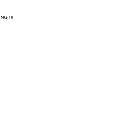
v
e
NG !!!
: