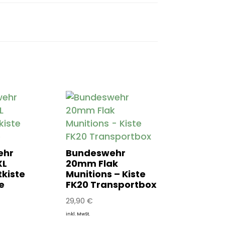
ehr
Bundeswehr
XL
20mm Flak
kiste
Munitions – Kiste
e
FK20 Transportbox
29,90
€
inkl. MwSt.