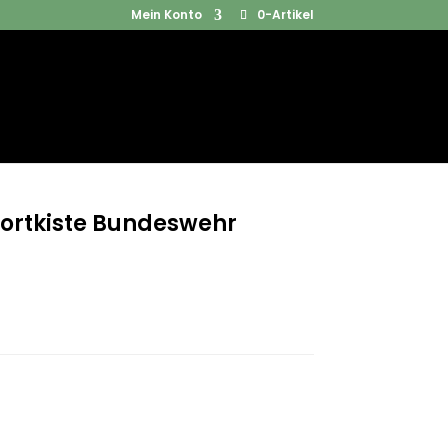
Mein Konto
0-Artikel
Products
SUCHEN
search
portkiste Bundeswehr