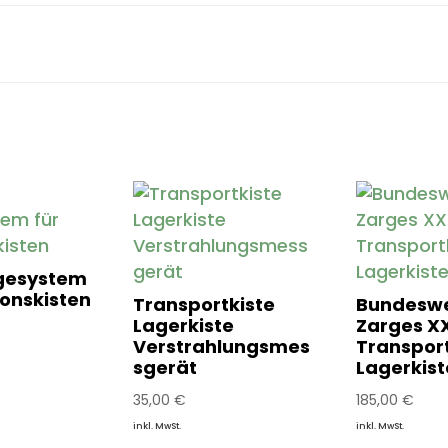
gesystem
ionskisten
Transportkiste
Bundesw
Lagerkiste
Zarges X
Verstrahlungsmes
Transport
sgerät
Lagerkist
35,00
€
185,00
€
inkl. MwSt.
inkl. MwSt.