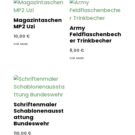
Magazintaschen
MP2 Uzi
Army
Feldflaschenbech
10,00
€
er Trinkbecher
inkl. MwSt.
8,00
€
inkl. MwSt.
Schriftenmaler
Schablonenausst
attung
Bundeswehr
110,00
€