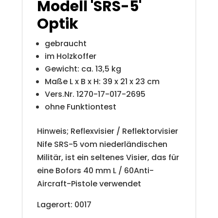
Modell 'SRS-5'
e
Optik
:
gebraucht
im Holzkoffer
Gewicht: ca. 13,5 kg
Maße L x B x H: 39 x 21 x 23 cm
Vers.Nr. 1270-17-017-2695
ohne Funktiontest
Hinweis; Reflexvisier / Reflektorvisier
Nife SRS-5 vom niederländischen
Militär, ist ein seltenes Visier, das für
eine Bofors 40 mm L / 60Anti-
Aircraft-Pistole verwendet
Lagerort: 0017