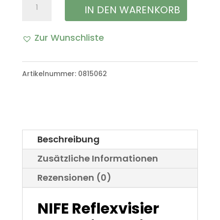
NIFE
IN DEN WARENKORB
Reflexvisier
Zur Wunschliste
Modell
A
'SRS-
l
Artikelnummer:
0815062
5'
t
Optik
e
Flugabwehr
r
Geschütz
Beschreibung
n
Menge
Zusätzliche Informationen
a
Rezensionen (0)
t
i
NIFE Reflexvisier
v