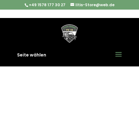
+49 1578 177 30 27
Iltis-Store@web.de
Start
/
Militär & Army
/ NIFE Reflexvisier Modell ‚SRS-5‘ Optik
Flugabwehr Geschütz
Seite wählen