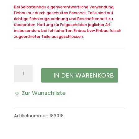
Bei Selbsteinbau eigenverantwortliche Verwendung,
Einbau nur durch geschultes Personal, Teile sind auf
richtige Fahrzeugzuordnung und Beschaffenheit zu
überprüfen. Haftung für Folgeschäden jeglicher Art
insbesondere bei fehlerhaften Einbau bzw.Einbau falsch
zugeordneter Teile ausgeschlossen.
Gummilager
IN DEN WARENKORB
für
Zur Wunschliste
den
A
Spannbügel
l
Artikelnummer:
183018
der
t
Lima
e