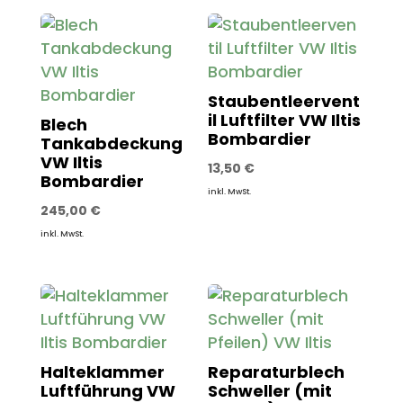
Staubentleervent
il Luftfilter VW Iltis
Blech
Bombardier
Tankabdeckung
VW Iltis
13,50
€
Bombardier
inkl. MwSt.
245,00
€
inkl. MwSt.
Halteklammer
Reparaturblech
Luftführung VW
Schweller (mit