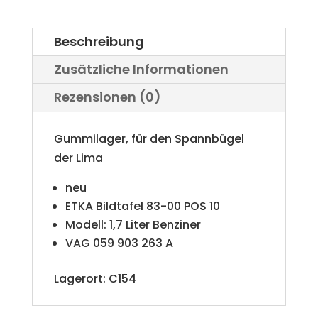
(Benziner)
r
VW
Beschreibung
n
Iltis
Zusätzliche Informationen
a
Bombardier
Rezensionen (0)
t
Menge
i
Gummilager, für den Spannbügel
v
der Lima
e
neu
ETKA Bildtafel 83-00 POS 10
:
Modell: 1,7 Liter Benziner
VAG 059 903 263 A
Lagerort: C154