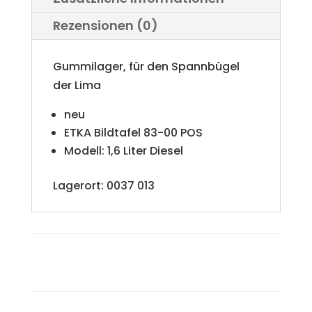
Menge
Rezensionen (0)
Gummilager, für den Spannbügel
der Lima
neu
ETKA Bildtafel 83-00 POS
Modell: 1,6 Liter Diesel
Lagerort: 0037 013