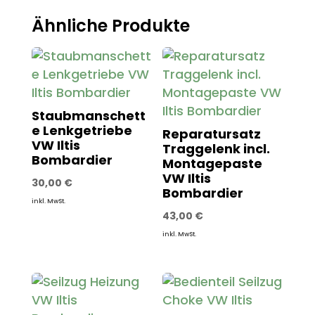
Ähnliche Produkte
Staubmanschett
e Lenkgetriebe
Reparatursatz
VW Iltis
Traggelenk incl.
Bombardier
Montagepaste
VW Iltis
30,00
€
Bombardier
inkl. MwSt.
43,00
€
inkl. MwSt.