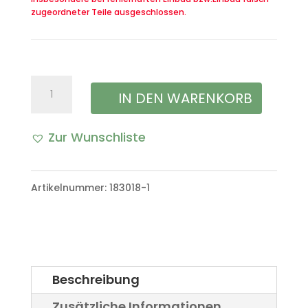
zugeordneter Teile ausgeschlossen.
Gummilager,
IN DEN WARENKORB
für
Zur Wunschliste
den
Spannbügel
Artikelnummer:
183018-1
der
Lima
(Diesel)
VW
Beschreibung
Iltis
Zusätzliche Informationen