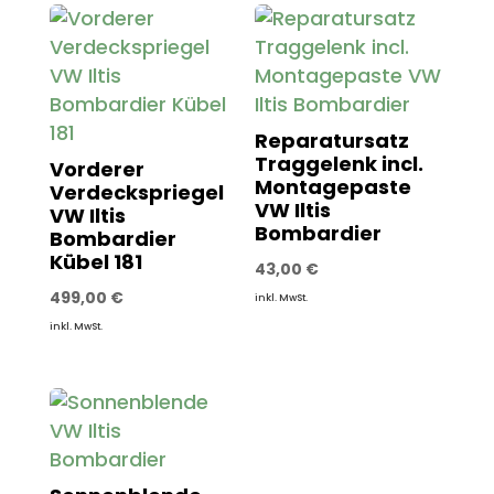
Reparatursatz
Traggelenk incl.
Vorderer
Montagepaste
Verdeckspriegel
VW Iltis
VW Iltis
Bombardier
Bombardier
Kübel 181
43,00
€
499,00
€
inkl. MwSt.
inkl. MwSt.