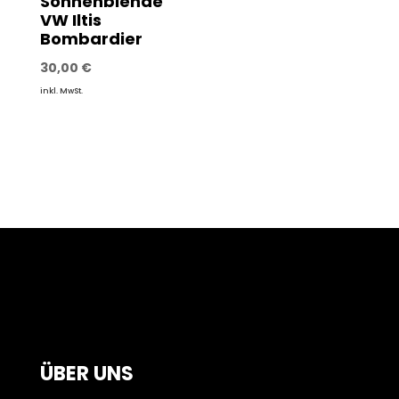
Sonnenblende
VW Iltis
Bombardier
30,00
€
inkl. MwSt.
ÜBER UNS