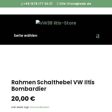
+49 1578 177 30 27
Iltis-Store@web.de
Start
/
Iltis Ersatzteile
/
Interieur
/ Rahmen Schalthebel
Seite wählen
VW Iltis Bombardier
Rahmen Schalthebel VW Iltis
Bombardier
20,00
€
inkl. MwSt.
zzgl.
Versandkosten