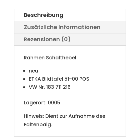
r
Beschreibung
n
Zusätzliche Informationen
a
Rezensionen (0)
t
i
Rahmen Schalthebel
v
neu
e
ETKA Bildtafel 51-00 POS
VW Nr. 183 711 216
:
Lagerort: 0005
Hinweis: Dient zur Aufnahme des
Faltenbalg.