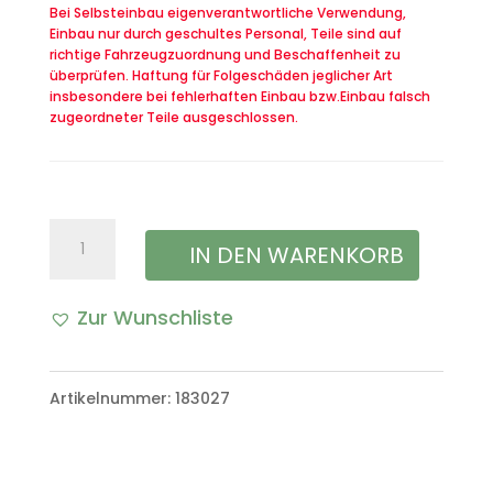
Bei Selbsteinbau eigenverantwortliche Verwendung,
Einbau nur durch geschultes Personal, Teile sind auf
richtige Fahrzeugzuordnung und Beschaffenheit zu
überprüfen. Haftung für Folgeschäden jeglicher Art
insbesondere bei fehlerhaften Einbau bzw.Einbau falsch
zugeordneter Teile ausgeschlossen.
Rahmen
IN DEN WARENKORB
Schalthebel
Zur Wunschliste
VW
A
Iltis
l
Artikelnummer:
183027
Bombardier
t
Menge
e