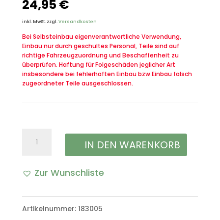
24,95
€
inkl. MwSt.
zzgl.
Versandkosten
Bei Selbsteinbau eigenverantwortliche Verwendung,
Einbau nur durch geschultes Personal, Teile sind auf
richtige Fahrzeugzuordnung und Beschaffenheit zu
überprüfen. Haftung für Folgeschäden jeglicher Art
insbesondere bei fehlerhaften Einbau bzw.Einbau falsch
zugeordneter Teile ausgeschlossen.
Spurstangenkopf
IN DEN WARENKORB
vorne
Zur Wunschliste
rechts
hinten
Artikelnummer:
183005
li/re