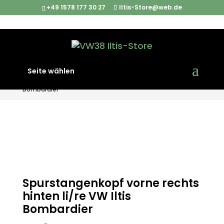
+49 1578 177 30 27
Iltis-Store@web.de
Start
/
Iltis Ersatzteile
/
Chassis & Fahrwerk
/
Seite wählen
Spurstangenkopf vorne rechts hinten li/re VW Iltis
Bombardier
Spurstangenkopf vorne rechts
hinten li/re VW Iltis
Bombardier