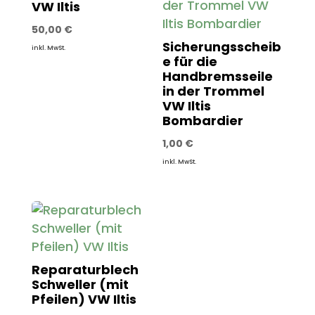
VW Iltis
50,00
€
Sicherungsscheib
inkl. MwSt.
e für die
Handbremsseile
in der Trommel
VW Iltis
Bombardier
1,00
€
inkl. MwSt.
Reparaturblech
Schweller (mit
Pfeilen) VW Iltis