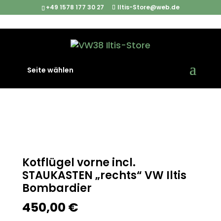
+49 1578 177 30 27
Iltis-Store@web.de
Start
/
Iltis Ersatzteile
/
Karosserieteile
/ Kotflügel vorne
Seite wählen
incl. STAUKASTEN „rechts“ VW Iltis Bombardier
Kotflügel vorne incl.
STAUKASTEN „rechts“ VW Iltis
Bombardier
450,00
€