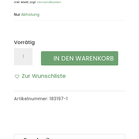
inkl. MwSt.
zzgl.
Versandkosten
Nur
Abholung
Vorrätig
Kotflügel
IN DEN WARENKORB
vorne
Zur Wunschliste
incl.
STAUKASTEN
Artikelnummer:
183197-1
"rechts"
VW
Iltis
Bombardier