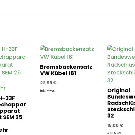
Bremsbackensatz
VW Kübel 181
22,99
€
Original
inkl. MwSt.
Bundesw
H-33F
Radschlü
echappar
Steckschl
pparat
32
t SEM 25
15,00
€
ehr
inkl. MwSt.