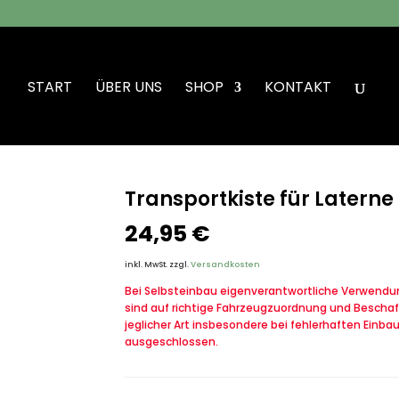
START
ÜBER UNS
SHOP
KONTAKT
Petroleum Bundeswehr
Transportkiste für Latern
24,95
€
inkl. MwSt.
zzgl.
Versandkosten
Bei Selbsteinbau eigenverantwortliche Verwendung
sind auf richtige Fahrzeugzuordnung und Beschaf
jeglicher Art insbesondere bei fehlerhaften Einba
ausgeschlossen.