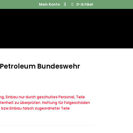
Mein Konto
0-Artikel
Products
SUCHEN
search
e Petroleum Bundeswehr
, Einbau nur durch geschultes Personal, Teile
fenheit zu überprüfen. Haftung für Folgeschäden
u bzw.Einbau falsch zugeordneter Teile