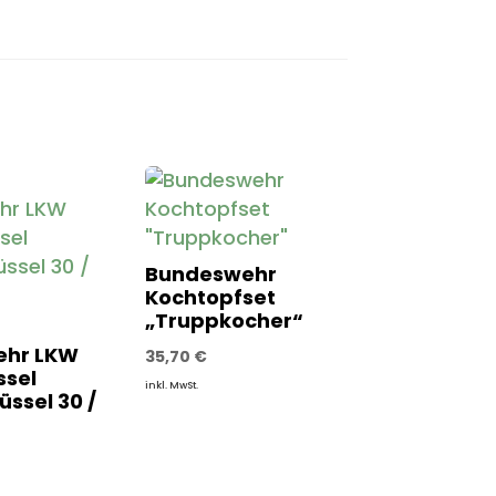
Bundeswehr
Kochtopfset
„Truppkocher“
ehr LKW
35,70
€
ssel
inkl. MwSt.
üssel 30 /