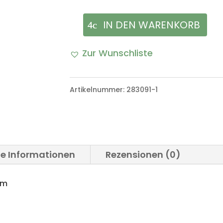
IN DEN WARENKORB
Transportkiste
für
Zur Wunschliste
Laterne
Petroleum
Artikelnummer:
283091-1
Bundeswehr
Menge
he Informationen
Rezensionen (0)
um