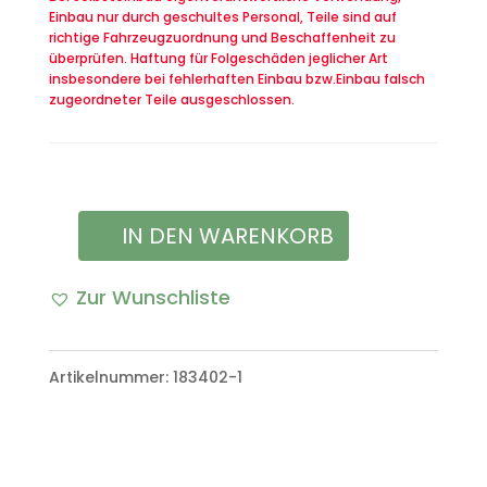
Einbau nur durch geschultes Personal, Teile sind auf
richtige Fahrzeugzuordnung und Beschaffenheit zu
überprüfen. Haftung für Folgeschäden jeglicher Art
insbesondere bei fehlerhaften Einbau bzw.Einbau falsch
zugeordneter Teile ausgeschlossen.
IN DEN WARENKORB
Wischwasserpumpe
Scheibenwaschpumpe
Zur Wunschliste
VW
Iltis
Artikelnummer:
183402-1
Bombardier
Menge