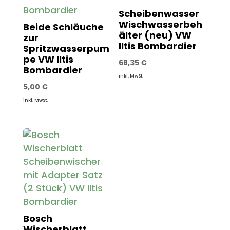
Scheibenwasser
Wischwasserbeh
Beide Schläuche
älter (neu) VW
zur
Iltis Bombardier
Spritzwasserpum
pe VW Iltis
68,35
€
Bombardier
inkl. MwSt.
5,00
€
inkl. MwSt.
Bosch
Wischerblatt