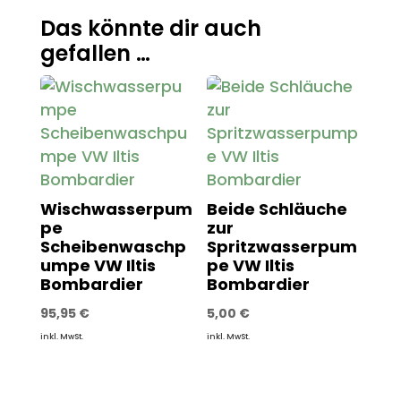
Das könnte dir auch
gefallen …
Wischwasserpum
Beide Schläuche
pe
zur
Scheibenwaschp
Spritzwasserpum
umpe VW Iltis
pe VW Iltis
Bombardier
Bombardier
95,95
€
5,00
€
inkl. MwSt.
inkl. MwSt.