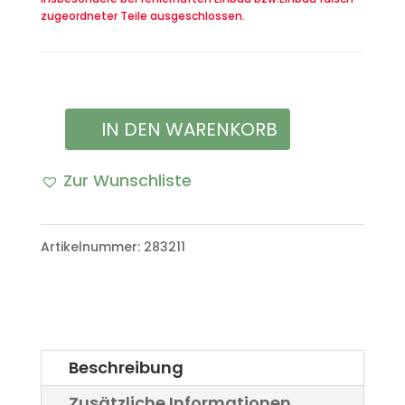
zugeordneter Teile ausgeschlossen.
IN DEN WARENKORB
Scheibenwasser
Wischwasserbehälter
Zur Wunschliste
(neu)
VW
Artikelnummer:
283211
Iltis
Bombardier
Menge
Beschreibung
Zusätzliche Informationen