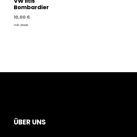
VW Iltis
Bombardier
10,00
€
inkl. MwSt.
ÜBER UNS