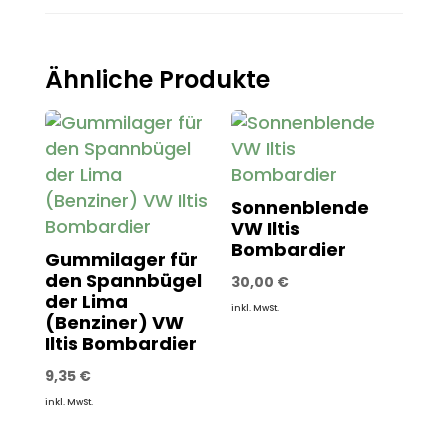
Ähnliche Produkte
Sonnenblende
VW Iltis
Bombardier
Gummilager für
den Spannbügel
30,00
€
der Lima
inkl. MwSt.
(Benziner) VW
Iltis Bombardier
9,35
€
inkl. MwSt.