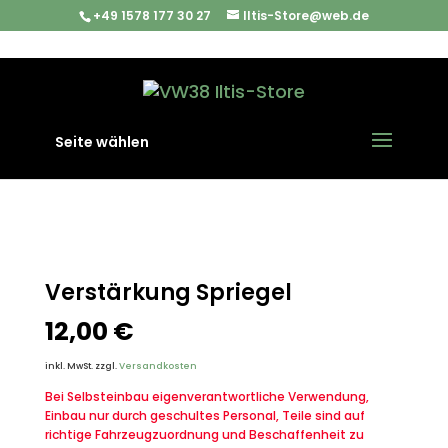
+49 1578 177 30 27
Iltis-Store@web.de
Start
/
Iltis Ersatzteile
/
Karosserieteile
/ Verstärkung
Seite wählen
Spriegel
Verstärkung Spriegel
12,00
€
inkl. MwSt.
zzgl.
Versandkosten
Bei Selbsteinbau eigenverantwortliche Verwendung,
Einbau nur durch geschultes Personal, Teile sind auf
richtige Fahrzeugzuordnung und Beschaffenheit zu