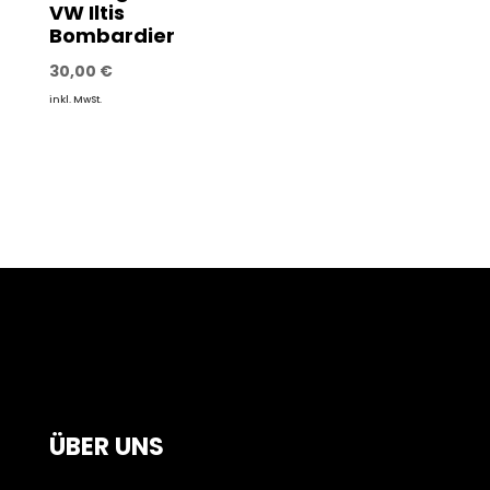
VW Iltis
Bombardier
30,00
€
inkl. MwSt.
ÜBER UNS