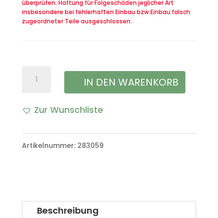
überprüfen. Haftung für Folgeschäden jeglicher Art
insbesondere bei fehlerhaften Einbau bzw.Einbau falsch
zugeordneter Teile ausgeschlossen.
Verstärkung
IN DEN WARENKORB
Spriegel
Zur Wunschliste
Menge
A
l
Artikelnummer:
283059
t
e
r
Beschreibung
n