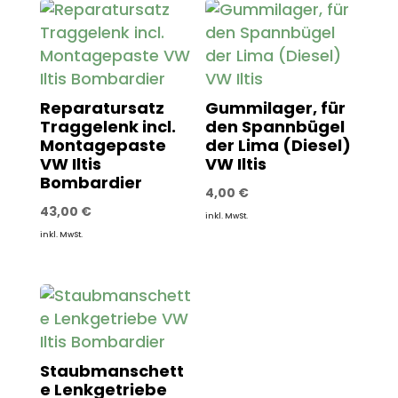
Reparatursatz
Gummilager, für
Traggelenk incl.
den Spannbügel
Montagepaste
der Lima (Diesel)
VW Iltis
VW Iltis
Bombardier
4,00
€
43,00
€
inkl. MwSt.
inkl. MwSt.
Staubmanschett
e Lenkgetriebe