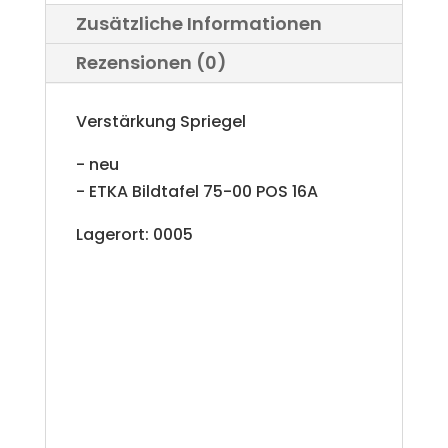
Zusätzliche Informationen
a
Rezensionen (0)
t
i
Verstärkung Spriegel
v
- neu
e
- ETKA Bildtafel 75-00 POS 16A
:
Lagerort: 0005