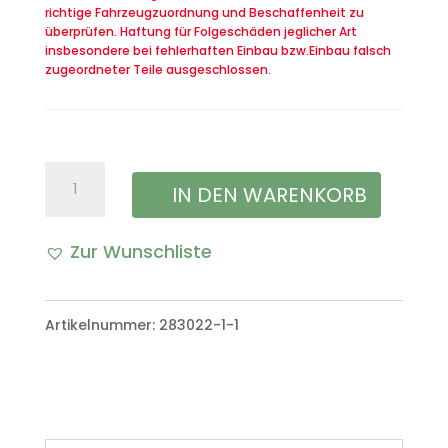
richtige Fahrzeugzuordnung und Beschaffenheit zu
überprüfen. Haftung für Folgeschäden jeglicher Art
insbesondere bei fehlerhaften Einbau bzw.Einbau falsch
zugeordneter Teile ausgeschlossen.
Hauptdüse
IN DEN WARENKORB
VW
Zur Wunschliste
Iltis
A
Bombardier
l
Artikelnummer:
283022-1-1
Menge
t
e
r