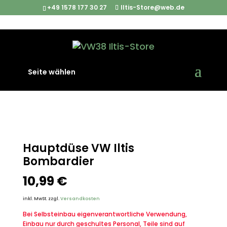
+49 1578 177 30 27
Iltis-Store@web.de
Start
/
Iltis Ersatzteile
/
Benzinsystem & Vergasung
/
Seite wählen
Hauptdüse VW Iltis Bombardier
Hauptdüse VW Iltis
Bombardier
10,99
€
inkl. MwSt.
zzgl.
Versandkosten
Bei Selbsteinbau eigenverantwortliche Verwendung,
Einbau nur durch geschultes Personal, Teile sind auf