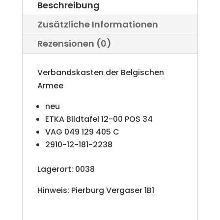
Beschreibung
n
Zusätzliche Informationen
a
Rezensionen (0)
t
i
Verbandskasten der Belgischen
v
Armee
e
neu
ETKA Bildtafel 12-00 POS 34
:
VAG 049 129 405 C
2910-12-181-22
38
Lagerort: 0038
Hinweis: Pierburg Vergaser 1B1