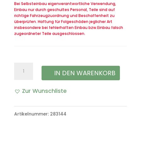
Bei Selbsteinbau eigenverantwortliche Verwendung,
Einbau nur durch geschultes Personal, Teile sind auf
richtige Fahrzeugzuordnung und Beschaffenheit zu
überprüfen. Haftung für Folgeschäden jeglicher Art
insbesondere bei fehlerhaften Einbau bzw.Einbau falsch
zugeordneter Teile ausgeschlossen.
Einstellschraube
IN DEN WARENKORB
Leerlauf
Zur Wunschliste
Vergaser
VW
Artikelnummer:
283144
Iltis
Bombarier
Menge