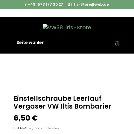
+49 1578 177 30 27
Iltis-Store@web.de
Start
/
Iltis Ersatzteile
/
Benzinsystem & Vergasung
/
Seite wählen
Einstellschraube Leerlauf Vergaser VW Iltis Bombarier
Einstellschraube Leerlauf
Vergaser VW Iltis Bombarier
6,50
€
inkl. MwSt.
zzgl.
Versandkosten