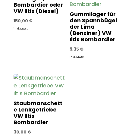
Bombardier oder
VW Iltis (Diesel)
Gummilager für
den Spannbügel
150,00
€
der Lima
inkl. MwSt.
(Benziner) VW
Iltis Bombardier
9,35
€
inkl. MwSt.
Staubmanschett
e Lenkgetriebe
VW Iltis
Bombardier
30,00
€