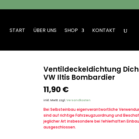
START
ÜBER UNS
SHOP
KONTAKT
ldeckeldichtung Dichtung Zylinderkopfhaube VW Iltis Bombardier
Ventildeckeldichtung Dic
VW Iltis Bombardier
11,90
€
inkl. MwSt.
zzgl.
Versandkosten
Bei Selbsteinbau eigenverantwortliche Verwendung
sind auf richtige Fahrzeugzuordnung und Beschaf
jeglicher Art insbesondere bei fehlerhaften Einba
ausgeschlossen.