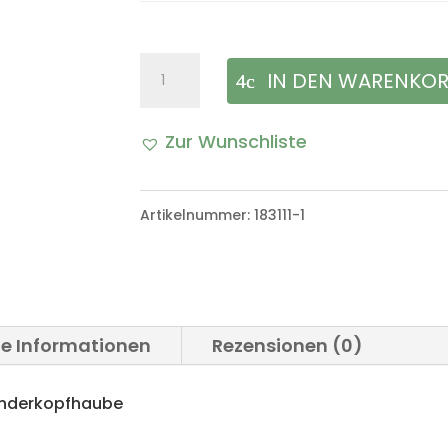
Ventildeckeldichtung
IN DEN WARENKO
Dichtung
Zur Wunschliste
Zylinderkopfhaube
VW
Artikelnummer:
183111-1
Iltis
Bombardier
Menge
he Informationen
Rezensionen (0)
linderkopfhaube