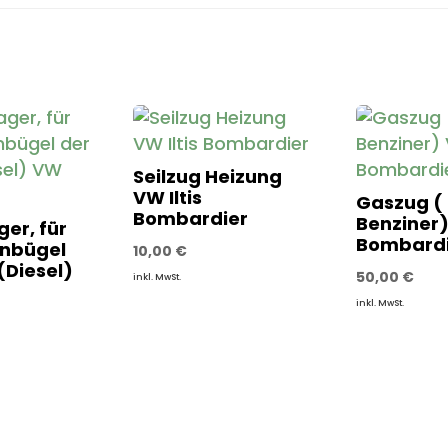
Seilzug Heizung
VW Iltis
Gaszug (
Bombardier
Benziner) 
er, für
Bombardi
nbügel
10,00
€
(Diesel)
50,00
€
inkl. MwSt.
inkl. MwSt.