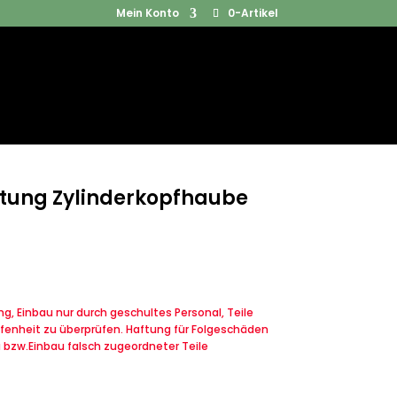
Mein Konto
0-Artikel
Products
SUCHEN
search
htung Zylinderkopfhaube
, Einbau nur durch geschultes Personal, Teile
fenheit zu überprüfen. Haftung für Folgeschäden
u bzw.Einbau falsch zugeordneter Teile