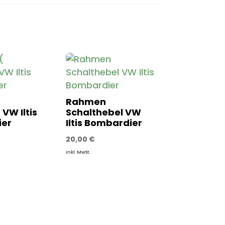
Rahmen
VW Iltis
Schalthebel VW
er
Iltis Bombardier
20,00
€
inkl. MwSt.