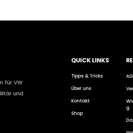
QUICK LINKS
RE
Tipps & Tricks
AG
en für VW
Über uns
Ve
ilitär und
Kontakt
Wi
g
Shop
Da
Im