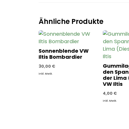
Ähnliche Produkte
Sonnenblende VW
Iltis Bombardier
Gummilag
30,00
€
den Span
inkl. MwSt.
der Lima 
VW Iltis
4,00
€
inkl. MwSt.