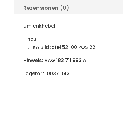
Rezensionen (0)
t
i
Umlenkhebel
v
- neu
e
- ETKA Bildtafel 52-00 POS 22
:
Hinweis: VAG 183 711 983 A
Lagerort: 0037 043