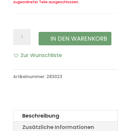
zugeordneter Teile ausgeschlossen.
Umlenkhebel
IN DEN WARENKORB
Menge
Zur Wunschliste
A
l
Artikelnummer:
283023
t
e
r
Beschreibung
n
Zusätzliche Informationen
a