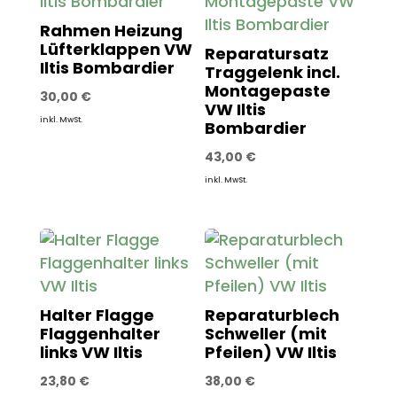
Rahmen Heizung
Lüfterklappen VW
Reparatursatz
Iltis Bombardier
Traggelenk incl.
Montagepaste
30,00
€
VW Iltis
inkl. MwSt.
Bombardier
43,00
€
inkl. MwSt.
Halter Flagge
Reparaturblech
Flaggenhalter
Schweller (mit
links VW Iltis
Pfeilen) VW Iltis
23,80
€
38,00
€