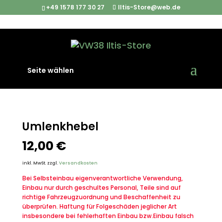
+49 1578 177 30 27
Iltis-Store@web.de
Start
/
Iltis Ersatzteile
/
Interieur
/ Umlenkhebel
Seite wählen
Umlenkhebel
12,00
€
inkl. MwSt.
zzgl.
Versandkosten
Bei Selbsteinbau eigenverantwortliche Verwendung,
Einbau nur durch geschultes Personal, Teile sind auf
richtige Fahrzeugzuordnung und Beschaffenheit zu
überprüfen. Haftung für Folgeschäden jeglicher Art
insbesondere bei fehlerhaften Einbau bzw.Einbau falsch