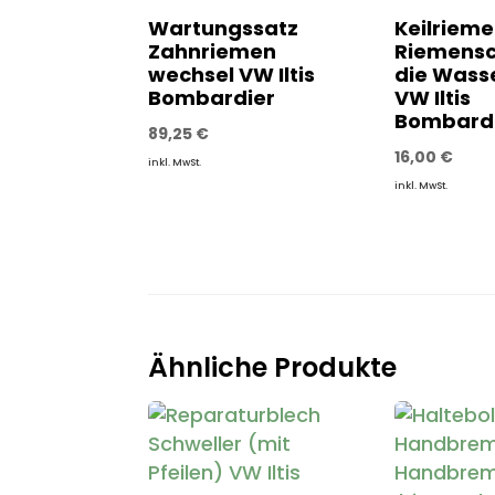
Wartungssatz
Keilriem
Zahnriemen
Riemensc
wechsel VW Iltis
die Was
Bombardier
VW Iltis
Bombard
89,25
€
16,00
€
inkl. MwSt.
inkl. MwSt.
Ähnliche Produkte