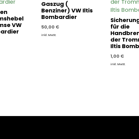
Gaszug (
Benziner) VW Iltis
zen
Bombardier
mshebel
Sicherun
mse VW
für die
50,00
€
bardier
Handbrem
inkl. MwSt.
der Trom
Iltis Bom
1,00
€
inkl. MwSt.