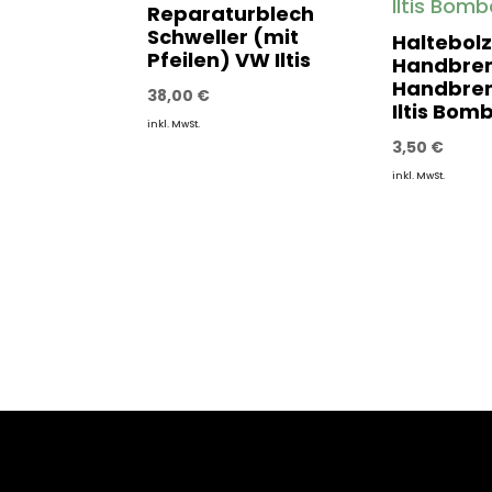
Reparaturblech
Schweller (mit
Haltebol
Pfeilen) VW Iltis
Handbre
Handbre
38,00
€
Iltis Bom
inkl. MwSt.
3,50
€
inkl. MwSt.