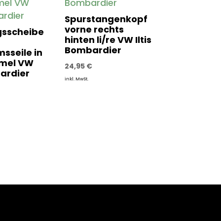
Spurstangenkopf
vorne rechts
gsscheibe
hinten li/re VW Iltis
Bombardier
sseile in
mel VW
24,95
€
bardier
inkl. MwSt.