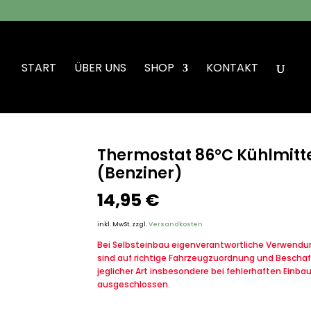
START
ÜBER UNS
SHOP
KONTAKT
ostat 86°C Kühlmittel VW Iltis Bombardier (Benziner)
Thermostat 86°C Kühlmitte
(Benziner)
14,95
€
inkl. MwSt.
zzgl.
Versandkosten
Bei Selbsteinbau eigenverantwortliche Verwendung
sind auf richtige Fahrzeugzuordnung und Beschaf
jeglicher Art insbesondere bei fehlerhaften Einba
ausgeschlossen.