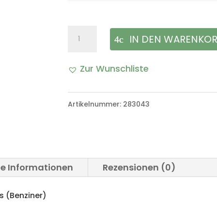
Thermostat
IN DEN WARENKO
86°C
Zur Wunschliste
Kühlmittel
A
VW
l
Artikelnummer:
283043
Iltis
t
Bombardier
e
(Benziner)
r
Menge
he Informationen
Rezensionen (0)
n
a
s (Benziner)
t