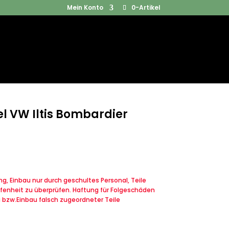
Mein Konto
0-Artikel
Products
SUCHEN
search
l VW Iltis Bombardier
, Einbau nur durch geschultes Personal, Teile
fenheit zu überprüfen. Haftung für Folgeschäden
u bzw.Einbau falsch zugeordneter Teile