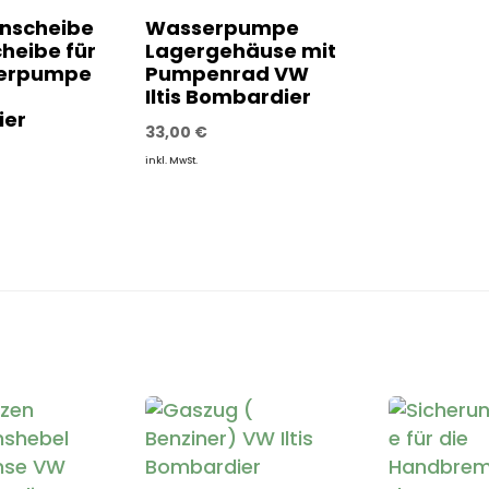
enscheibe
Wasserpumpe
heibe für
Lagergehäuse mit
serpumpe
Pumpenrad VW
Iltis Bombardier
ier
33,00
€
inkl. MwSt.