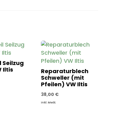
l Seilzug
Iltis
Reparaturblech
Schweller (mit
Pfeilen) VW Iltis
38,00
€
inkl. MwSt.