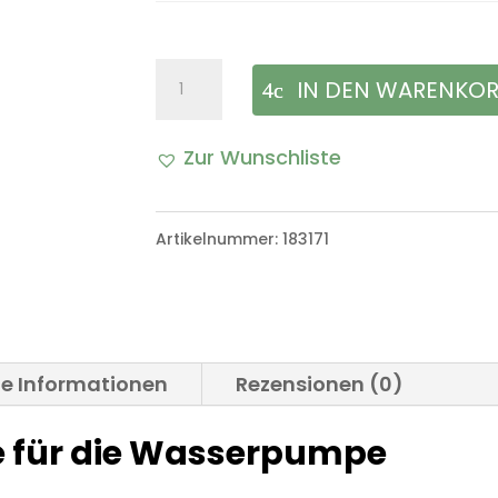
Keilriemenscheibe
IN DEN WARENKO
Riemenscheibe
Zur Wunschliste
für
die
Artikelnummer:
183171
Wasserpumpe
VW
Iltis
Bombardier
he Informationen
Rezensionen (0)
Menge
e für die Wasserpumpe