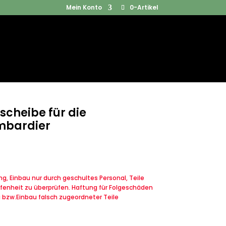
Mein Konto
0-Artikel
Products
SUCHEN
search
cheibe für die
mbardier
, Einbau nur durch geschultes Personal, Teile
fenheit zu überprüfen. Haftung für Folgeschäden
u bzw.Einbau falsch zugeordneter Teile