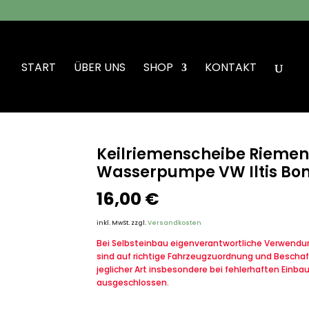
START
ÜBER UNS
SHOP
KONTAKT
iemenscheibe Riemenscheibe für die Wasserpumpe VW Iltis Bombardier
Keilriemenscheibe Riemens
Wasserpumpe VW Iltis Bo
16,00
€
inkl. MwSt.
zzgl.
Versandkosten
Bei Selbsteinbau eigenverantwortliche Verwendung
sind auf richtige Fahrzeugzuordnung und Beschaf
jeglicher Art insbesondere bei fehlerhaften Einba
ausgeschlossen.