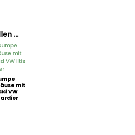
len …
umpe
äuse mit
ad VW
bardier