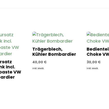
Trägerblech,
Bedientei
Kühler Bombardier
Choke VW 
rsatz
40,00
€
30,00
€
k incl.
inkl. MwSt.
inkl. MwSt.
paste VW
bardier