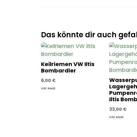
Das könnte dir auch gefal
Keilriemen VW Iltis
Bombardier
Wasserp
6,00
€
Lagergeh
inkl. MwSt.
Pumpenr
Iltis Bom
33,00
€
inkl. MwSt.