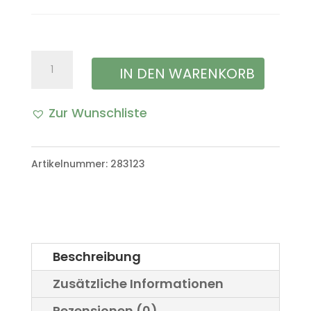
Puffer
IN DEN WARENKORB
Scheibenauflage
Zur Wunschliste
Motorhaube
A
VW
l
Artikelnummer:
283123
Iltis
t
Bombardier
e
Menge
r
Beschreibung
n
Zusätzliche Informationen
a
Rezensionen (0)