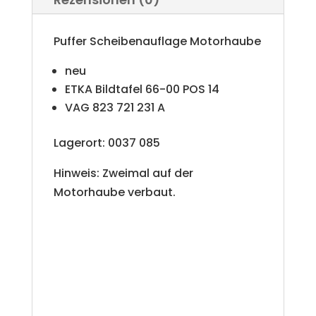
t
i
Puffer Scheibenauflage Motorhaube
v
neu
e
ETKA Bildtafel 66-00 POS 14
VAG 823 721 231 A
:
Lagerort: 0037 085
Hinweis: Zweimal auf der
Motorhaube verbaut.