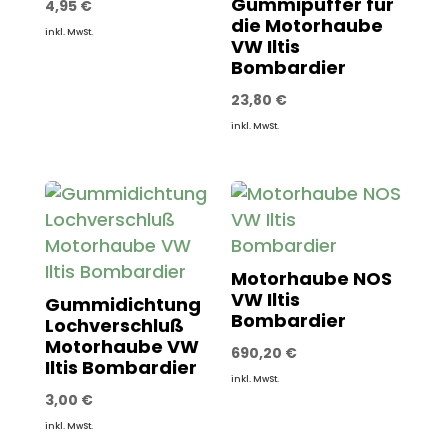
Gummipuffer für
4,95
€
die Motorhaube
inkl. MwSt.
VW Iltis
Bombardier
23,80
€
inkl. MwSt.
Motorhaube NOS
VW Iltis
Gummidichtung
Bombardier
Lochverschluß
Motorhaube VW
690,20
€
Iltis Bombardier
inkl. MwSt.
3,00
€
inkl. MwSt.