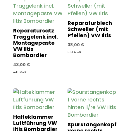
Reparaturblech
Schweller (mit
Reparatursatz
Pfeilen) VW Iltis
Traggelenk incl.
Montagepaste
38,00
€
VW Iltis
inkl. MwSt.
Bombardier
43,00
€
inkl. MwSt.
Halteklammer
Luftführung VW
Spurstangenkopf
Iltis Bombardier
vorne rechts