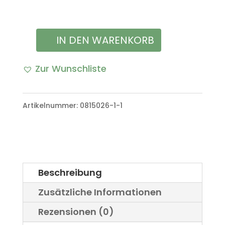
IN DEN WARENKORB
Satz
Befestigung
Zur Wunschliste
C-
A
Schiene
l
Artikelnummer:
0815026-1-1
M8
t
VW
e
Iltis
r
Beschreibung
Bombardier
n
Zusätzliche Informationen
Menge
a
Rezensionen (0)
t