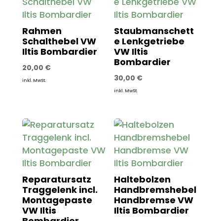
Rahmen
Staubmanschett
Schalthebel VW
e Lenkgetriebe
Iltis Bombardier
VW Iltis
Bombardier
20,00
€
30,00
€
inkl. MwSt.
inkl. MwSt.
Reparatursatz
Haltebolzen
Traggelenk incl.
Handbremshebel
Montagepaste
Handbremse VW
VW Iltis
Iltis Bombardier
Bombardier