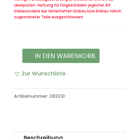
überprüfen. Haftung für Folgeschäden jeglicher Art
insbesondere bei fehlerhaften Einbau bzw.Einbau falsch
zugeordneter Teile ausgeschlossen.
IN DEN WARENKORB
Rahmen
Leiterrahmen
Zur Wunschliste
VW
Iltis
Artikelnummer:
283210
oder
auch
Bombardier
Beschreibung