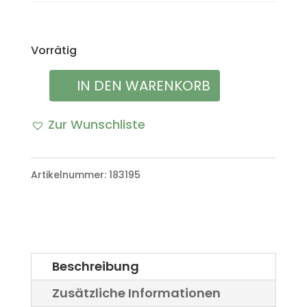
Vorrätig
IN DEN WARENKORB
Heckblech
VW
Zur Wunschliste
Iltis
Bombardier
Artikelnummer:
183195
Menge
Beschreibung
Zusätzliche Informationen