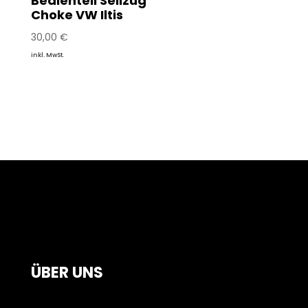
Bedienteil Seilzug
Choke VW Iltis
30,00
€
inkl. MwSt.
ÜBER UNS