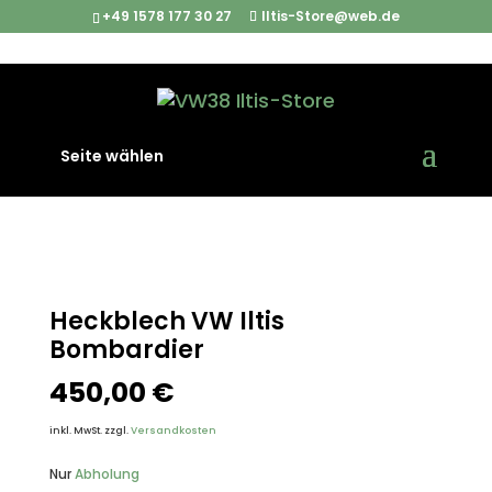
+49 1578 177 30 27
Iltis-Store@web.de
Start
/
Iltis Ersatzteile
/
Karosserieteile
/ Heckblech VW
Seite wählen
Iltis Bombardier
Heckblech VW Iltis
Bombardier
450,00
€
inkl. MwSt.
zzgl.
Versandkosten
Nur
Abholung