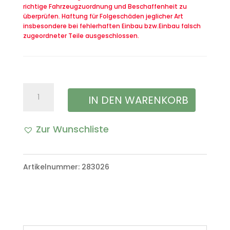
richtige Fahrzeugzuordnung und Beschaffenheit zu
überprüfen. Haftung für Folgeschäden jeglicher Art
insbesondere bei fehlerhaften Einbau bzw.Einbau falsch
zugeordneter Teile ausgeschlossen.
Knieschutz
IN DEN WARENKORB
links
Zur Wunschliste
VW
Iltis
Artikelnummer:
283026
Bombardier
Menge