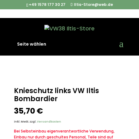
+49 1578 177 30 27
Iltis-Store@web.de
Start
/
Iltis Ersatzteile
/
Interieur
/ Knieschutz links VW Iltis
Seite wählen
Bombardier
Knieschutz links VW Iltis
Bombardier
35,70
€
inkl. MwSt.
zzgl.
Versandkosten
Bei Selbsteinbau eigenverantwortliche Verwendung,
Einbau nur durch geschultes Personal, Teile sind auf