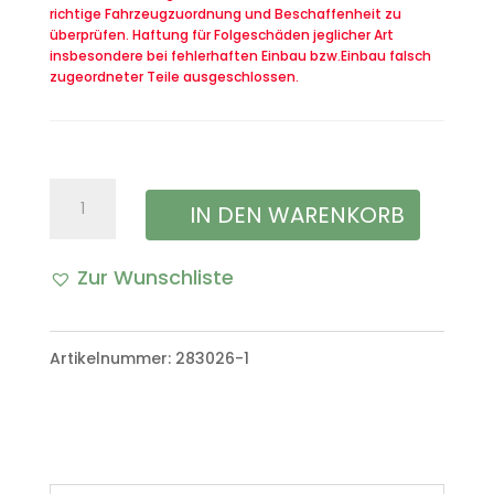
richtige Fahrzeugzuordnung und Beschaffenheit zu
überprüfen. Haftung für Folgeschäden jeglicher Art
insbesondere bei fehlerhaften Einbau bzw.Einbau falsch
zugeordneter Teile ausgeschlossen.
Knieschutz
IN DEN WARENKORB
rechts
Zur Wunschliste
VW
Iltis
Artikelnummer:
283026-1
Bombardier
Menge