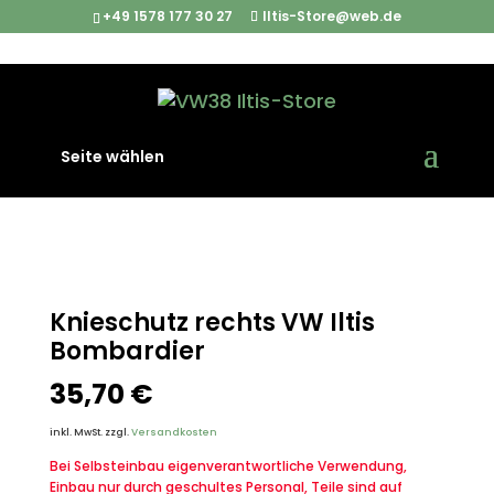
+49 1578 177 30 27
Iltis-Store@web.de
Start
/
Iltis Ersatzteile
/
Interieur
/ Knieschutz rechts VW
Seite wählen
Iltis Bombardier
Knieschutz rechts VW Iltis
Bombardier
35,70
€
inkl. MwSt.
zzgl.
Versandkosten
Bei Selbsteinbau eigenverantwortliche Verwendung,
Einbau nur durch geschultes Personal, Teile sind auf