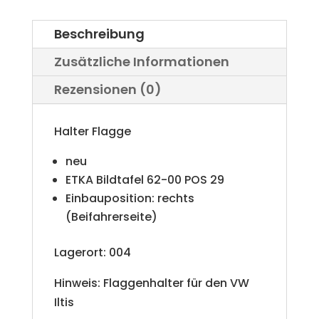
r
Beschreibung
n
Zusätzliche Informationen
a
Rezensionen (0)
t
i
Halter Flagge
v
neu
e
ETKA Bildtafel 62-00 POS 29
Einbauposition: rechts
:
(Beifahrerseite)
Lagerort: 004
Hinweis: Flaggenhalter für den VW
Iltis