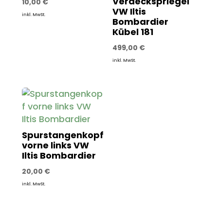
Verdeckspriegel
10,00
€
VW Iltis
inkl. MwSt.
Bombardier
Kübel 181
499,00
€
inkl. MwSt.
Spurstangenkopf
vorne links VW
Iltis Bombardier
20,00
€
inkl. MwSt.