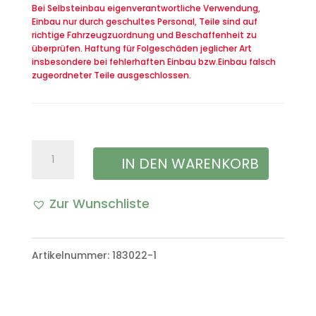
Bei Selbsteinbau eigenverantwortliche Verwendung,
Einbau nur durch geschultes Personal, Teile sind auf
richtige Fahrzeugzuordnung und Beschaffenheit zu
überprüfen. Haftung für Folgeschäden jeglicher Art
insbesondere bei fehlerhaften Einbau bzw.Einbau falsch
zugeordneter Teile ausgeschlossen.
Halter
IN DEN WARENKORB
Flagge
Zur Wunschliste
Flaggenhalter
A
rechts
l
Artikelnummer:
183022-1
VW
t
Iltis
e
Menge