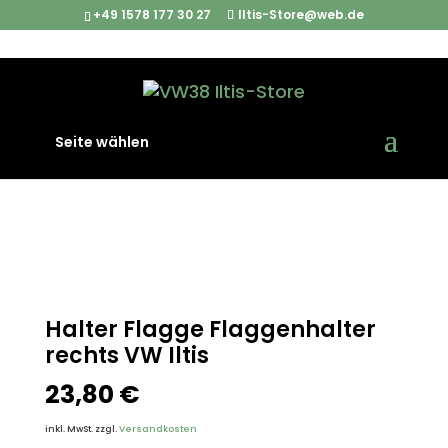
+49 1578 177 30 27
Iltis-Store@web.de
Start
/
Iltis Ersatzteile
/
Karosserieteile
/ Halter Flagge
Seite wählen
Flaggenhalter rechts VW Iltis
Halter Flagge Flaggenhalter
rechts VW Iltis
23,80
€
inkl. MwSt.
zzgl.
Versandkosten