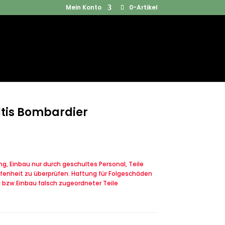
Mein Konto
0-Artikel
Products
SUCHEN
search
ltis Bombardier
, Einbau nur durch geschultes Personal, Teile
fenheit zu überprüfen. Haftung für Folgeschäden
u bzw.Einbau falsch zugeordneter Teile