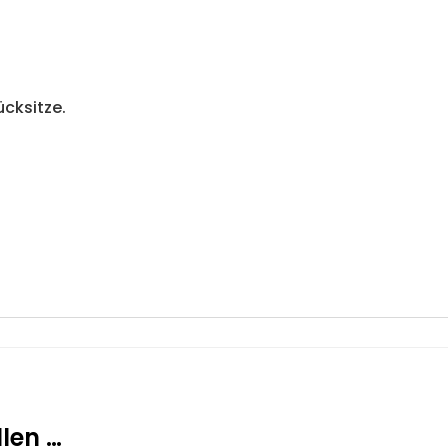
ücksitze.
len …