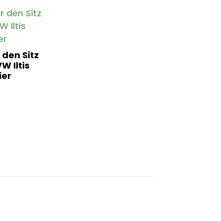
 den Sitz
W Iltis
er