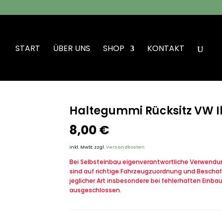
START
ÜBER UNS
SHOP
KONTAKT
sitz VW Iltis Bombardier
Haltegummi Rücksitz VW I
8,00
€
inkl. MwSt.
zzgl.
Versandkosten
Bei Selbsteinbau eigenverantwortliche Verwendung
sind auf richtige Fahrzeugzuordnung und Beschaf
jeglicher Art insbesondere bei fehlerhaften Einba
ausgeschlossen.