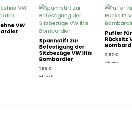
 Lehne VW
bardier
Puffer für
Rücksitz V
Spannstift zur
Bombardi
Befestigung der
Sitzbezüge VW Iltis
3,57
€
Bombardier
inkl. MwSt.
1,80
€
inkl. MwSt.