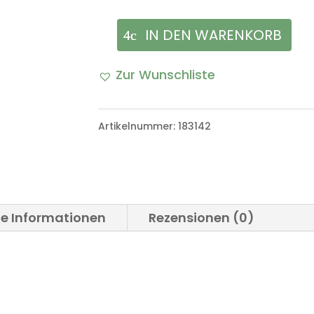
IN DEN WARENKORB
Haltegummi
Rücksitz
Zur Wunschliste
VW
Iltis
Artikelnummer:
183142
Bombardier
Menge
he Informationen
Rezensionen (0)