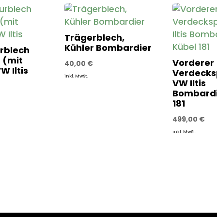
Trägerblech,
Kühler Bombardier
rblech
 (mit
Vorderer
40,00
€
W Iltis
Verdecks
inkl. MwSt.
VW Iltis
Bombardi
181
499,00
€
inkl. MwSt.