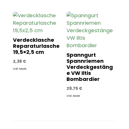
Verdecklasche
Reparaturlasche
19,5×2,5 cm
Spanngurt
Spannriemen
2,38
€
Verdeckgestäng
inkl. MwSt.
e VW Iltis
Bombardier
29,75
€
inkl. MwSt.