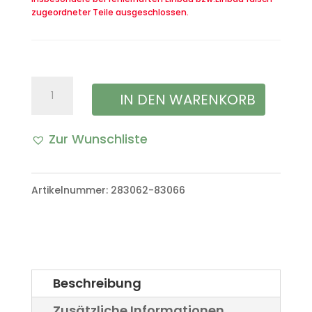
zugeordneter Teile ausgeschlossen.
Halteband
IN DEN WARENKORB
Lasche
Zur Wunschliste
der
Verdeckplane
Artikelnummer:
283062-83066
VW
Iltis
Bombardier
Menge
Beschreibung
Zusätzliche Informationen