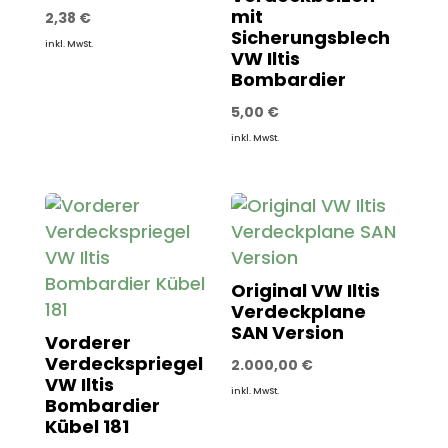
mit
2,38
€
Sicherungsblech
inkl. MwSt.
VW Iltis
Bombardier
5,00
€
inkl. MwSt.
Original VW Iltis
Verdeckplane
SAN Version
Vorderer
Verdeckspriegel
2.000,00
€
VW Iltis
inkl. MwSt.
Bombardier
Kübel 181