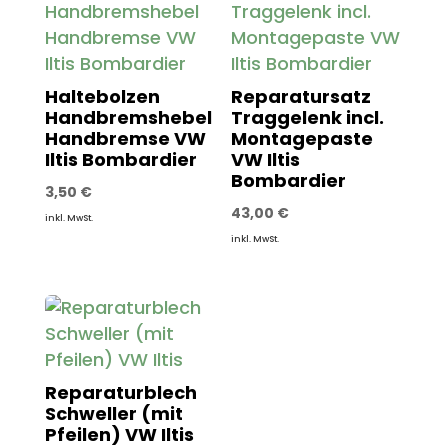
Haltebolzen
Reparatursatz
Handbremshebel
Traggelenk incl.
Handbremse VW
Montagepaste
Iltis Bombardier
VW Iltis
Bombardier
3,50
€
43,00
€
inkl. MwSt.
inkl. MwSt.
Reparaturblech
Schweller (mit
Pfeilen) VW Iltis