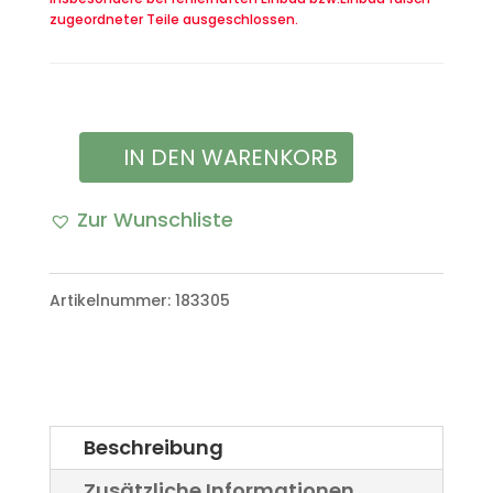
zugeordneter Teile ausgeschlossen.
IN DEN WARENKORB
Spanngurt
Spannriemen
Zur Wunschliste
Verdeckgestänge
VW
Artikelnummer:
183305
Iltis
Bombardier
Menge
Beschreibung
Zusätzliche Informationen