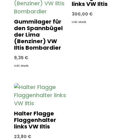
links VW Iltis
300,00
€
Gummilager für
inkl. MwSt.
den Spannbügel
der Lima
(Benziner) VW
Iltis Bombardier
9,35
€
inkl. MwSt.
Halter Flagge
Flaggenhalter
links VW Iltis
23,80
€