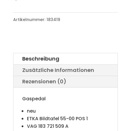
A
Bombardier
l
Artikelnummer:
183419
Menge
t
e
r
Beschreibung
n
Zusätzliche Informationen
a
Rezensionen (0)
t
i
Gaspedal
v
neu
e
ETKA Bildtafel 55-00 POS 1
VAG 183 721 509 A
: