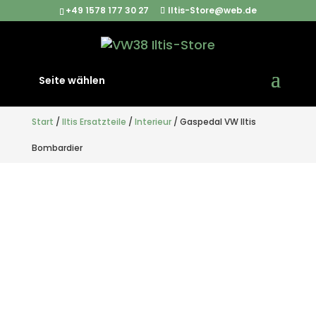
+49 1578 177 30 27
Iltis-Store@web.de
Seite wählen
Start
/
Iltis Ersatzteile
/
Interieur
/ Gaspedal VW Iltis
Bombardier