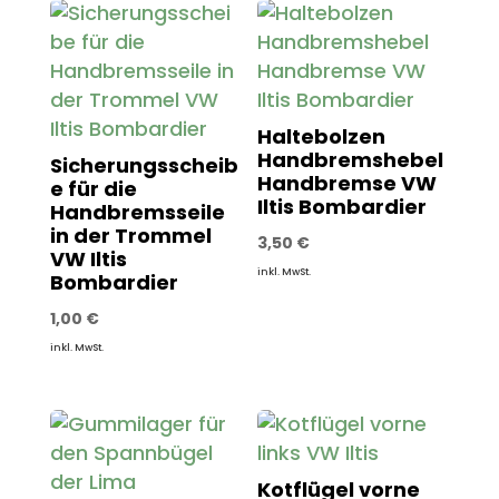
Haltebolzen
Handbremshebel
Sicherungsscheib
Handbremse VW
e für die
Iltis Bombardier
Handbremsseile
in der Trommel
3,50
€
VW Iltis
inkl. MwSt.
Bombardier
1,00
€
inkl. MwSt.
Kotflügel vorne