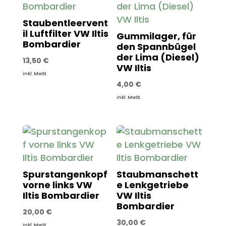
Staubentleervent
il Luftfilter VW Iltis
Gummilager, für
Bombardier
den Spannbügel
der Lima (Diesel)
13,50
€
VW Iltis
inkl. MwSt.
4,00
€
inkl. MwSt.
Spurstangenkopf
Staubmanschett
vorne links VW
e Lenkgetriebe
Iltis Bombardier
VW Iltis
Bombardier
20,00
€
30,00
€
inkl. MwSt.