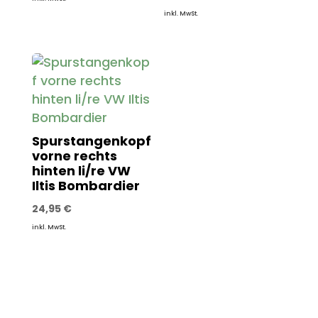
inkl. MwSt.
Spurstangenkopf
vorne rechts
hinten li/re VW
Iltis Bombardier
24,95
€
inkl. MwSt.