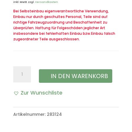
inkl. MwSt.
zzgl.
Versandkosten
Bei Selbsteinbau eigenverantwortliche Verwendung,
Einbau nur durch geschultes Personal, Teile sind auf
richtige Fahrzeugzuordnung und Beschaffenheit zu
überprüfen. Haftung für Folgeschäden jeglicher Art
insbesondere bei fehlerhaften Einbau bzw.Einbau falsch
zugeordneter Teile ausgeschlossen.
Gummi
IN DEN WARENKORB
für
Zur Wunschliste
das
Brems-
Artikelnummer:
283124
oder
Kupplungspedal