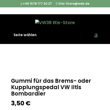
+49 1578 177 30 27
Iltis-Store@web.de
Start
/
Iltis Ersatzteile
/
Bremsen & Zubehör
/ Gummi für
Seite wählen
das Brems- oder Kupplungspedal VW Iltis Bombardier
Gummi für das Brems- oder
Kupplungspedal VW Iltis
Bombardier
3,50
€