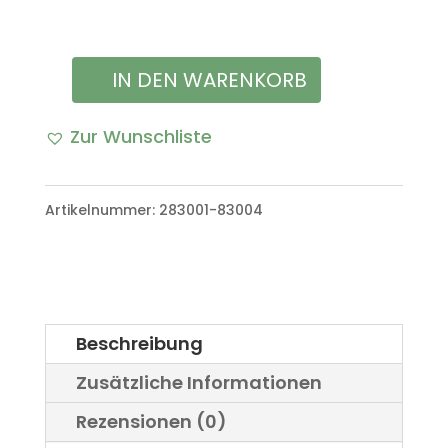
IN DEN WARENKORB
Bremskraftverstärker
NOS
Zur Wunschliste
VW
Iltis
Artikelnummer:
283001-83004
Bombardier
Menge
Beschreibung
Zusätzliche Informationen
Rezensionen (0)