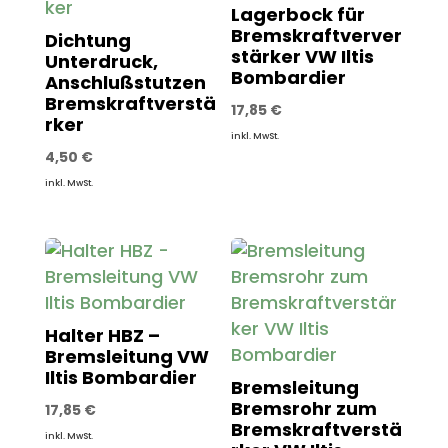
Lagerbock für
Bremskraftverver
Dichtung
stärker VW Iltis
Unterdruck,
Bombardier
Anschlußstutzen
Bremskraftverstä
17,85
€
rker
inkl. MwSt.
4,50
€
inkl. MwSt.
Halter HBZ –
Bremsleitung VW
Iltis Bombardier
Bremsleitung
Bremsrohr zum
17,85
€
Bremskraftverstä
inkl. MwSt.