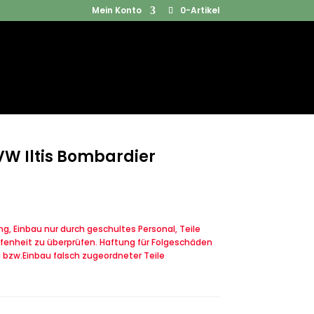
Mein Konto
0-Artikel
Products
SUCHEN
search
W Iltis Bombardier
, Einbau nur durch geschultes Personal, Teile
fenheit zu überprüfen. Haftung für Folgeschäden
u bzw.Einbau falsch zugeordneter Teile