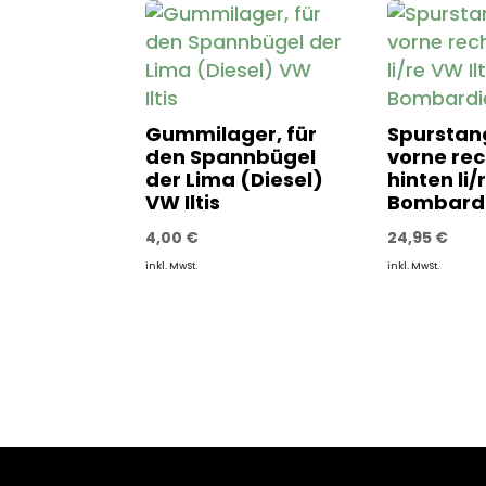
Gummilager, für
Spurstan
den Spannbügel
vorne rec
der Lima (Diesel)
hinten li/
VW Iltis
Bombard
4,00
€
24,95
€
inkl. MwSt.
inkl. MwSt.