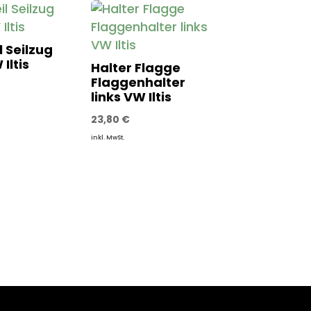
l Seilzug
Iltis
Halter Flagge
Flaggenhalter
links VW Iltis
23,80
€
inkl. MwSt.