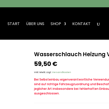
START
ÜBER UNS
SHOP
KONTAKT
erschlauch Heizung VW Iltis Bombardier
Wasserschlauch Heizung V
59,50
€
inkl. MwSt.
zzgl.
Versandkosten
Bei Selbsteinbau eigenverantwortliche Verwendung
sind auf richtige Fahrzeugzuordnung und Beschaf
jeglicher Art insbesondere bei fehlerhaften Einba
ausgeschlossen.