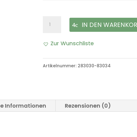
Birne
IN DEN WARENKO
BA15s
Zur Wunschliste
(Schussleuchte,
A
hinten)
l
Artikelnummer:
283030-83034
VW
t
Iltis
e
Bombardier
r
Menge
he Informationen
Rezensionen (0)
n
a
t