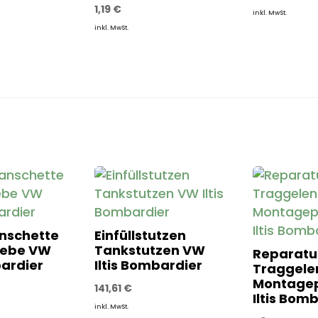
1,19
€
inkl. MwSt.
inkl. MwSt.
nschette
Einfüllstutzen
iebe VW
Tankstutzen VW
Reparatu
bardier
Iltis Bombardier
Traggelen
Montage
141,61
€
Iltis Bom
inkl. MwSt.