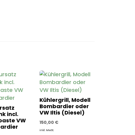
Kühlergrill, Modell
Bombardier oder
rsatz
VW Iltis (Diesel)
k incl.
paste VW
150,00
€
bardier
inkl. MwSt.