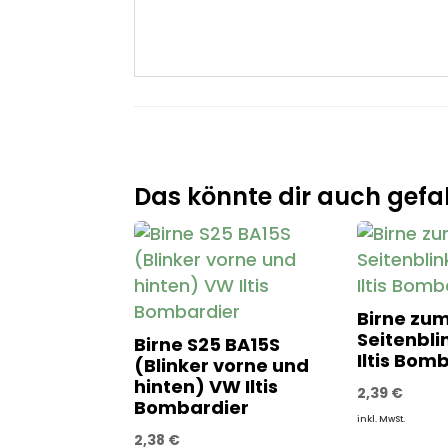
Das könnte dir auch gefal
Birne zu
Seitenbl
Birne S25 BA15S
Iltis Bom
(Blinker vorne und
hinten) VW Iltis
2,39
€
Bombardier
inkl. MwSt.
2,38
€