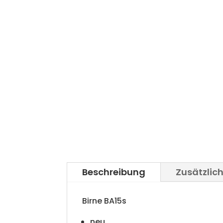
Beschreibung
Zusätzlic
Birne BA15s
neu