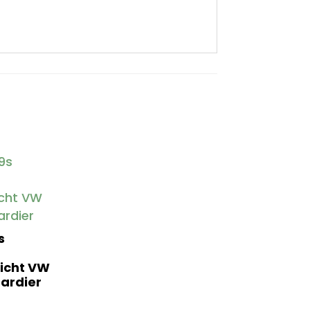
s
icht VW
bardier