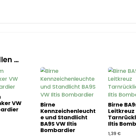
len …
m
inker VW
Birne
Birne BA9
bardier
Kennzeichenleucht
Leitkreuz
e und Standlicht
Tarnrückl
BA9S VW Iltis
Iltis Bom
Bombardier
1,39
€