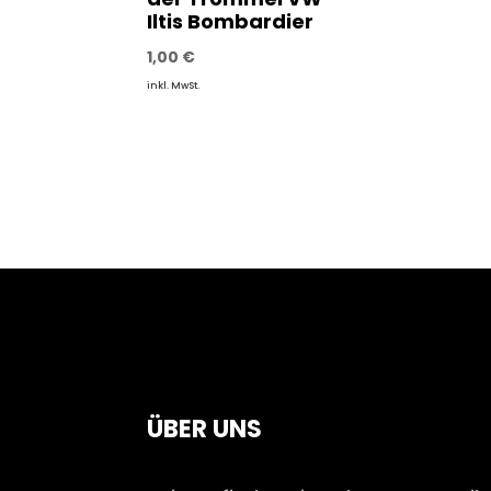
Iltis Bombardier
1,00
€
inkl. MwSt.
ÜBER UNS