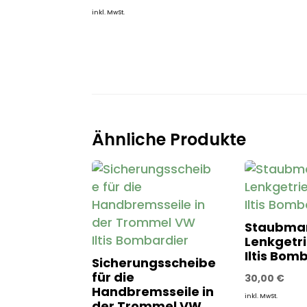
inkl. MwSt.
Ähnliche Produkte
Staubma
Lenkgetr
Iltis Bom
Sicherungsscheibe
für die
30,00
€
Handbremsseile in
inkl. MwSt.
der Trommel VW