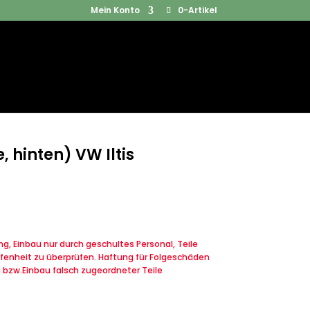
Mein Konto
0-Artikel
Products
SUCHEN
search
, hinten) VW Iltis
, Einbau nur durch geschultes Personal, Teile
fenheit zu überprüfen. Haftung für Folgeschäden
u bzw.Einbau falsch zugeordneter Teile