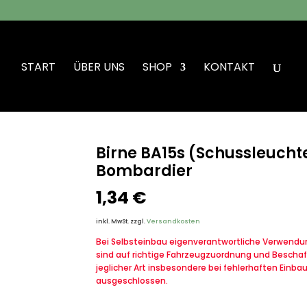
START
ÜBER UNS
SHOP
KONTAKT
 Birne BA15s (Schussleuchte, hinten) VW Iltis Bombardier
Birne BA15s (Schussleuchte
Bombardier
1,34
€
inkl. MwSt.
zzgl.
Versandkosten
Bei Selbsteinbau eigenverantwortliche Verwendung
sind auf richtige Fahrzeugzuordnung und Beschaf
jeglicher Art insbesondere bei fehlerhaften Einba
ausgeschlossen.