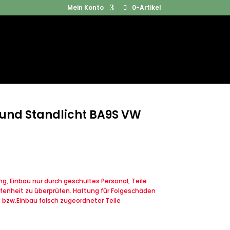
Mein Konto
0-Artikel
Products
SUCHEN
search
 und Standlicht BA9S VW
, Einbau nur durch geschultes Personal, Teile
fenheit zu überprüfen. Haftung für Folgeschäden
u bzw.Einbau falsch zugeordneter Teile