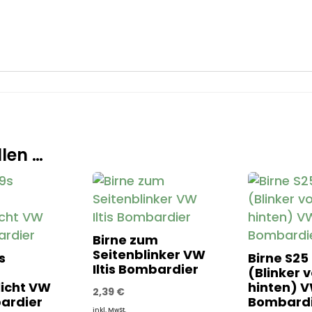
len …
Birne zum
Seitenblinker VW
s
Birne S25
Iltis Bombardier
(Blinker 
licht VW
hinten) VW
2,39
€
bardier
Bombardi
inkl. MwSt.