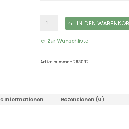
Birne
IN DEN WARENKO
Kennzeichenleuchte
Zur Wunschliste
und
A
Standlicht
l
Artikelnummer:
283032
BA9S
t
VW
e
Iltis
r
Bombardier
he Informationen
Rezensionen (0)
n
Menge
a
t