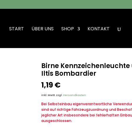
START
ÜBER UNS
SHOP
KONTAKT
 Birne Kennzeichenleuchte und Standlicht BA9S VW Iltis Bombardier
Birne Kennzeichenleuchte
Iltis Bombardier
1,19
€
inkl. MwSt.
zzgl.
Versandkosten
Bei Selbsteinbau eigenverantwortliche Verwendung
sind auf richtige Fahrzeugzuordnung und Beschaf
jeglicher Art insbesondere bei fehlerhaften Einba
ausgeschlossen.