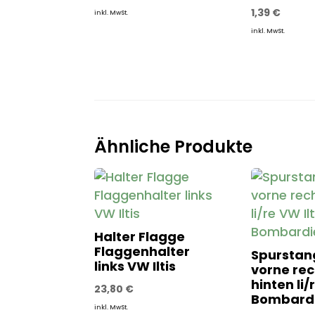
1,39
€
inkl. MwSt.
inkl. MwSt.
Ähnliche Produkte
Halter Flagge
Flaggenhalter
Spurstan
links VW Iltis
vorne rec
hinten li/
23,80
€
Bombard
inkl. MwSt.