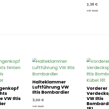
2,38
€
inkl. MwSt.
Halteklammer
Luftführung VW
genkopf
Vorderer
Iltis Bombardier
hts
Verdecks
re VW Iltis
VW Iltis
3,00
€
ier
Bombardi
inkl. MwSt.
181