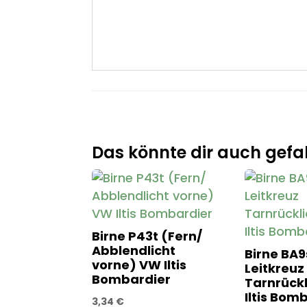
Das könnte dir auch gefal
Birne P43t (Fern/
Abblendlicht
Birne BA9
vorne) VW Iltis
Leitkreuz
Bombardier
Tarnrück
Iltis Bom
3,34
€