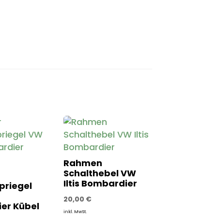
Rahmen
Schalthebel VW
Iltis Bombardier
priegel
20,00
€
er Kübel
inkl. MwSt.