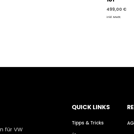
499,00
€
inkl. MwSt.
QUICK LINKS
RE
Tipps & Tricks
AG
en für VW