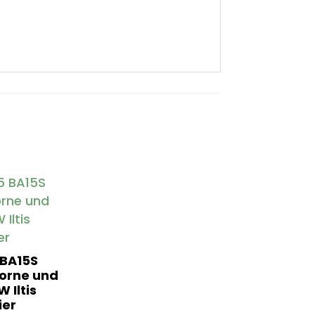
 BA15S
vorne und
 Iltis
er