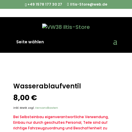
+49 1578 177 30 27
Iltis-Store@web.de
Start
/
Iltis Ersatzteile
/
Motor & Anbauteile
/
Seite wählen
Wasserablaufventil
Wasserablaufventil
8,00
€
inkl. MwSt.
zzgl.
Versandkosten
Bei Selbsteinbau eigenverantwortliche Verwendung,
Einbau nur durch geschultes Personal, Teile sind auf
richtige Fahrzeugzuordnung und Beschaffenheit zu