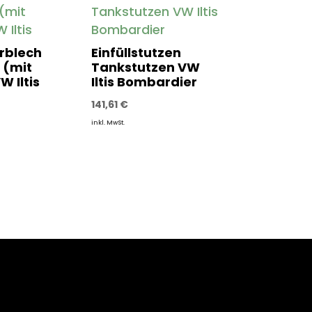
rblech
Einfüllstutzen
 (mit
Tankstutzen VW
W Iltis
Iltis Bombardier
141,61
€
inkl. MwSt.