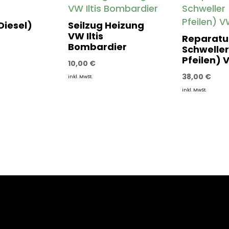
Diesel)
Seilzug Heizung
VW Iltis
Reparatu
Bombardier
Schweller
Pfeilen) V
10,00
€
38,00
€
inkl. MwSt.
inkl. MwSt.