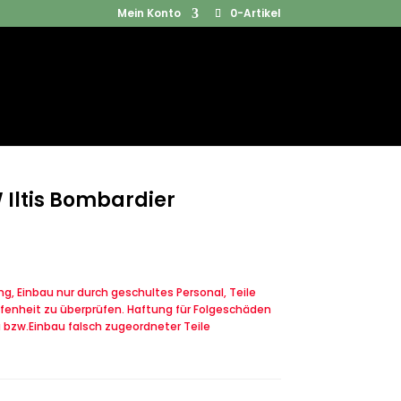
Mein Konto
0-Artikel
Products
SUCHEN
search
Iltis Bombardier
, Einbau nur durch geschultes Personal, Teile
fenheit zu überprüfen. Haftung für Folgeschäden
u bzw.Einbau falsch zugeordneter Teile