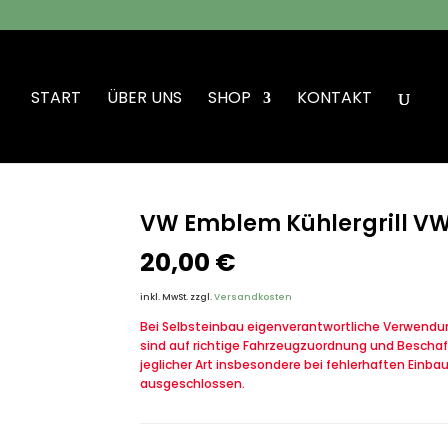
START
ÜBER UNS
SHOP
KONTAKT
grill VW Iltis Bombardier
VW Emblem Kühlergrill VW 
20,00
€
inkl. MwSt.
zzgl.
Versandkosten
Bei Selbsteinbau eigenverantwortliche Verwendung
sind auf richtige Fahrzeugzuordnung und Beschaf
jeglicher Art insbesondere bei fehlerhaften Einba
ausgeschlossen.