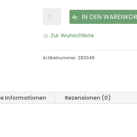
VW
IN DEN WARENKO
Emblem
Zur Wunschliste
Kühlergrill
A
VW
l
Artikelnummer:
283048
Iltis
t
Bombardier
e
Menge
r
he Informationen
Rezensionen (0)
n
a
t