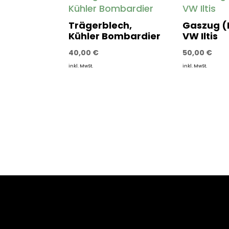
Trägerblech,
Gaszug (
Kühler Bombardier
VW Iltis
40,00
€
50,00
€
inkl. MwSt.
inkl. MwSt.