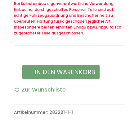
Bei Selbsteinbau eigenverantwortliche Verwendung,
Einbau nur durch geschultes Personal, Teile sind auf
richtige Fahrzeugzuordnung und Beschaffenheit zu
überprüfen. Haftung für Folgeschäden jeglicher Art
insbesondere bei fehlerhaften Einbau bzw.Einbau falsch
zugeordneter Teile ausgeschlossen.
IN DEN WARENKORB
Verstärkung
Antenne
Zur Wunschliste
VW
Iltis
Artikelnummer:
283201-1-1
Modell
Bombardier