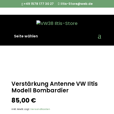
+49 1578 177 30 27
Iltis-Store@web.de
Start
/
Iltis Ersatzteile
/
Interieur
/ Verstärkung Antenne
Seite wählen
VW Iltis Modell Bombardier
Verstärkung Antenne VW Iltis
Modell Bombardier
85,00
€
inkl. MwSt.
zzgl.
Versandkosten