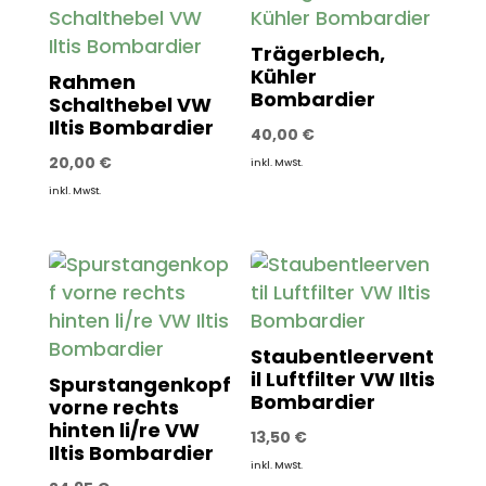
Trägerblech,
Kühler
Rahmen
Bombardier
Schalthebel VW
Iltis Bombardier
40,00
€
20,00
€
inkl. MwSt.
inkl. MwSt.
Staubentleervent
il Luftfilter VW Iltis
Spurstangenkopf
Bombardier
vorne rechts
hinten li/re VW
13,50
€
Iltis Bombardier
inkl. MwSt.