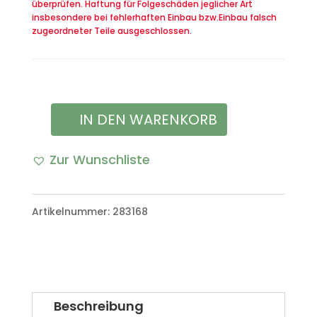
überprüfen. Haftung für Folgeschäden jeglicher Art
insbesondere bei fehlerhaften Einbau bzw.Einbau falsch
zugeordneter Teile ausgeschlossen.
IN DEN WARENKORB
Flagge
Signal
Zur Wunschliste
Wimpel
Antenne
Artikelnummer:
283168
Menge
Beschreibung