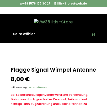
+49 1578 177 30 27
Iltis-Store@web.de
Start
/
Iltis Ersatzteile
/
Interieur
/ Flagge Signal Wimpel
Seite wählen
Antenne
Flagge Signal Wimpel Antenne
8,00
€
inkl. MwSt.
zzgl.
Versandkosten
Bei Selbsteinbau eigenverantwortliche Verwendung,
Einbau nur durch geschultes Personal, Teile sind auf
richtige Fahrzeugzuordnung und Beschaffenheit zu