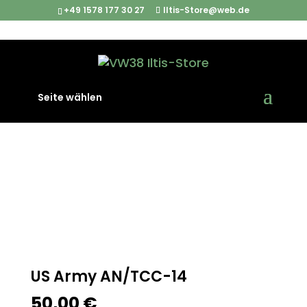
+49 1578 177 30 27
Iltis-Store@web.de
Start
/
Fernmeldegerät
/ US Army AN/TCC-14
Seite wählen
US Army AN/TCC-14
50,00
€