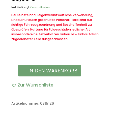
inkl. MwSt.
zzgl.
Versandkosten
Bei Selbsteinbau eigenverantwortliche Verwendung,
Einbau nur durch geschultes Personal, Teile sind auf
richtige Fahrzeugzuordnung und Beschaffenheit zu
überprüfen. Haftung für Folgeschäden jeglicher Art
insbesondere bei fehlerhaften Einbau bzw.Einbau falsch
zugeordneter Teile ausgeschlossen.
IN DEN WARENKORB
US
Army
Zur Wunschliste
AN/TCC-
14
Artikelnummer:
0815126
Menge