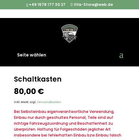
+49 1578 177 30 27
Iltis-Store@web.de
Start
/
Fernmeldegerät
/ Schaltkasten
Seite wählen
Schaltkasten
80,00
€
inkl. MwSt.
zzgl.
Versandkosten
Bei Selbsteinbau eigenverantwortliche Verwendung,
Einbau nur durch geschultes Personal, Teile sind auf
richtige Fahrzeugzuordnung und Beschaffenheit zu
überprüfen. Haftung für Folgeschäden jeglicher Art
insbesondere bei fehlerhaften Einbau bzw.Einbau falsch