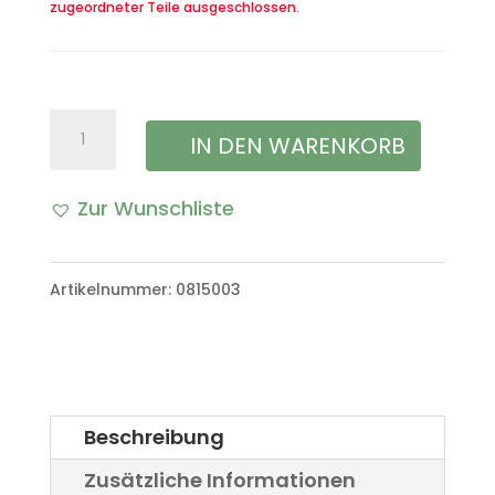
zugeordneter Teile ausgeschlossen.
Schaltkasten
IN DEN WARENKORB
Menge
Zur Wunschliste
A
l
Artikelnummer:
0815003
t
e
r
Beschreibung
n
Zusätzliche Informationen
a