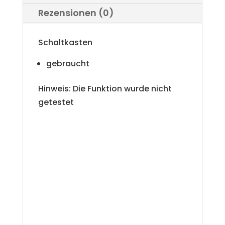
Rezensionen (0)
t
i
Schaltkasten
v
gebraucht
e
Hinweis: Die Funktion wurde nicht
:
getestet