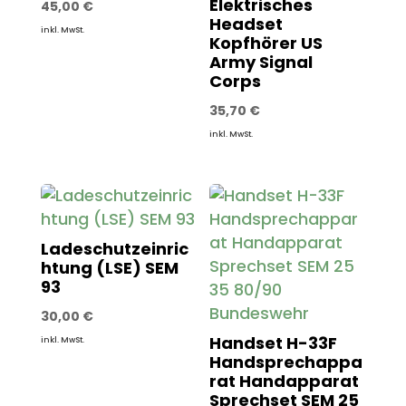
Elektrisches
45,00
€
Headset
inkl. MwSt.
Kopfhörer US
Army Signal
Corps
35,70
€
inkl. MwSt.
Ladeschutzeinric
htung (LSE) SEM
93
30,00
€
Handset H-33F
inkl. MwSt.
Handsprechappa
rat Handapparat
Sprechset SEM 25