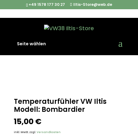
+49 1578 177 30 27
Iltis-Store@web.de
Start
/
Iltis Ersatzteile
/
Motor & Anbauteile
/
Seite wählen
Temperaturfühler VW Iltis Modell: Bombardier
Temperaturfühler VW Iltis
Modell: Bombardier
15,00
€
inkl. MwSt.
zzgl.
Versandkosten