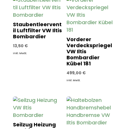
Staubentleervent
il Luftfilter VW Iltis
Bombardier
Vorderer
Verdeckspriegel
13,50
€
VW Iltis
inkl. MwSt.
Bombardier
Kübel 181
499,00
€
inkl. MwSt.
Seilzug Heizung