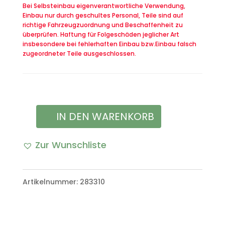
Bei Selbsteinbau eigenverantwortliche Verwendung,
Einbau nur durch geschultes Personal, Teile sind auf
richtige Fahrzeugzuordnung und Beschaffenheit zu
überprüfen. Haftung für Folgeschäden jeglicher Art
insbesondere bei fehlerhaften Einbau bzw.Einbau falsch
zugeordneter Teile ausgeschlossen.
IN DEN WARENKORB
Temperaturfühler
VW
Zur Wunschliste
Iltis
Modell:
Artikelnummer:
283310
Bombardier
Menge