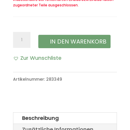
zugeordneter Teile ausgeschlossen.
Instrumentenblende
IN DEN WARENKORB
Zusatzinstrumente
Zur Wunschliste
VW
Iltis
Artikelnummer:
283349
Bombardier
Menge
Beschreibung
Zusätzliche Informationen