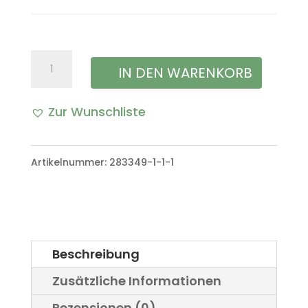
Kraftstoffanzeige
IN DEN WARENKORB
Zusatzinstrument
Zur Wunschliste
VW
Iltis
Artikelnummer:
283349-1-1-1
Bombardier
Menge
Beschreibung
Zusätzliche Informationen
Rezensionen (0)