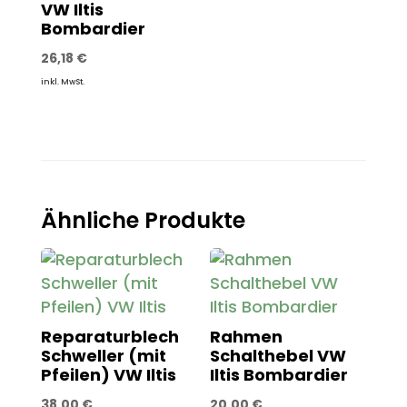
VW Iltis
Bombardier
26,18
€
inkl. MwSt.
Ähnliche Produkte
Reparaturblech
Rahmen
Schweller (mit
Schalthebel VW
Pfeilen) VW Iltis
Iltis Bombardier
38,00
€
20,00
€